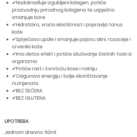
✔Nadoknađuje izgubljeni kolagen, potiče
proizvodnju prirodnog kolagena te uspješno
smanjuje bore
✔Hidratizira, vraća elastičnost i popravlja tonus
kože
✔Sprječava upale i smanjuje pojavu akni, rozaceje i
crvenila kože
✔Ima detox efekt i potiče izlučivanje štetnih tvari iz
organizma
✔Potiče rast i čvrstoću kose i noktiju
✔Osigurava energiju i bolje iskorištavanje
nutrijenata
✔BEZ ŠEĆERA
✔BEZ GLUTENA
UPOTREBA
Jednom dnevno 50ml.