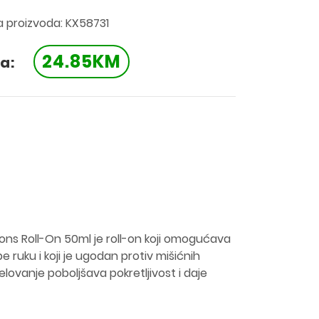
a proizvoda: KX58731
24.85KM
a:
ns Roll-On 50ml je roll-on koji omogućava
 ruku i koji je ugodan protiv mišićnih
elovanje poboljšava pokretljivost i daje