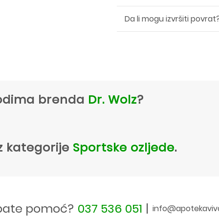
Da li mogu izvršiti povrat
zvodima brenda
Dr. Wolz
?
z kategorije
Sportske ozljede
.
bate pomoć?
037 536 051
|
info@apotekaviv