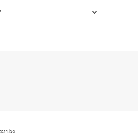
?
a24.ba