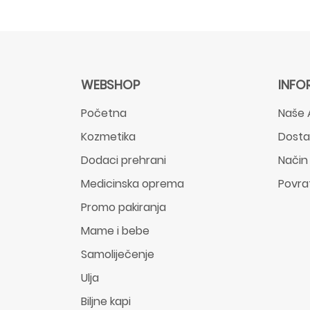
WEBSHOP
INFO
Početna
Naše 
Kozmetika
Dost
Dodaci prehrani
Način
Medicinska oprema
Povra
Promo pakiranja
Mame i bebe
Samoliječenje
Ulja
Biljne kapi