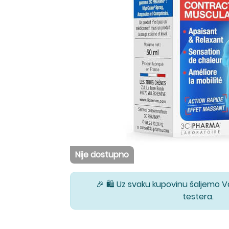
Nije dostupno
🎉 🛍️ Uz svaku kupovinu šaljemo 
testera.