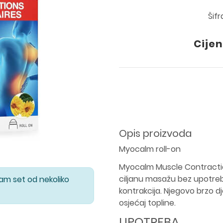
Šifr
Cijen
Opis proizvoda
Myocalm roll-on
Myocalm Muscle Contractio
ciljanu masažu bez upotrebe
Vam set od nekoliko
kontrakcija. Njegovo brzo dj
osjećaj topline.
UPOTREBA