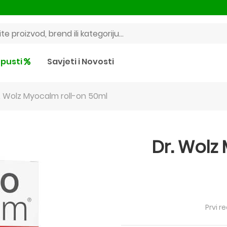
pusti
Savjeti i Novosti
. Wolz Myocalm roll-on 50ml
Dr. Wolz
Prvi r