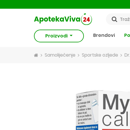
Brendovi
Po
Proizvodi
Samoliječenje
Sportske ozljede
Dr