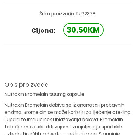
Šifra proizvoda: EU72378
30.50KM
Cijena:
Opis proizvoda
Nutraxin Bromelain 500mg kapsule
Nutraxin Bromelain dobiva se iz ananasa i probavnih
enzima. Bromelain se može koristiti za liječenje oteklina
i upala te ima učinak ublažavanja bolova. Bromelain
također može skratiti vrijeme zacjeljivanja sportskih
ozljeda, kirurških zahvata, opeklina i rana. Smanjuje