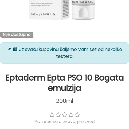
Nije dostupno
🎉 🛍️ Uz svaku kupovinu šaljemo Vam set od nekoliko
testera.
Eptaderm Epta PSO 10 Bogata
emulzija
200ml
Prvi recenzirajte ovaj proizvod