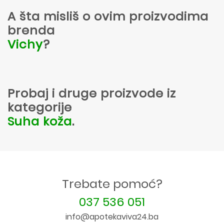
A šta misliš o ovim proizvodima
brenda
Vichy
?
Probaj i druge proizvode iz
kategorije
Suha koža
.
Trebate pomoć?
037 536 051
info@apotekaviva24.ba