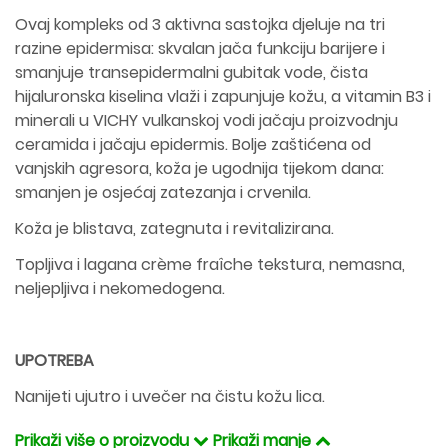
Ovaj kompleks od 3 aktivna sastojka djeluje na tri
razine epidermisa: skvalan jača funkciju barijere i
smanjuje transepidermalni gubitak vode, čista
hijaluronska kiselina vlaži i zapunjuje kožu, a vitamin B3 i
minerali u VICHY vulkanskoj vodi jačaju proizvodnju
ceramida i jačaju epidermis. Bolje zaštićena od
vanjskih agresora, koža je ugodnija tijekom dana:
smanjen je osjećaj zatezanja i crvenila.
Koža je blistava, zategnuta i revitalizirana.
Topljiva i lagana crème fraîche tekstura, nemasna,
neljepljiva i nekomedogena.
UPOTREBA
Nanijeti ujutro i uvečer na čistu kožu lica.
Prikaži više o proizvodu
Prikaži manje