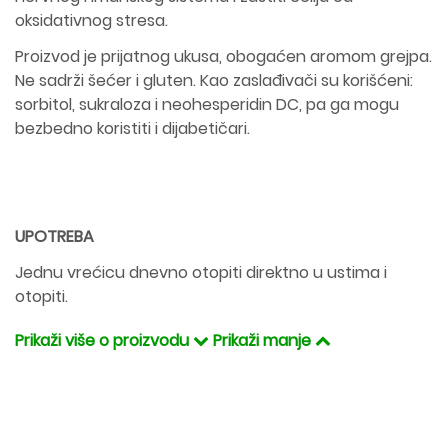
oksidativnog stresa.
Proizvod je prijatnog ukusa, obogaćen aromom grejpa.
Ne sadrži šećer i gluten. Kao zaslađivači su korišćeni:
sorbitol, sukraloza i neohesperidin DC, pa ga mogu
bezbedno koristiti i dijabetičari.
UPOTREBA
Jednu vrećicu dnevno otopiti direktno u ustima i
otopiti.
Prikaži više o proizvodu
Prikaži manje