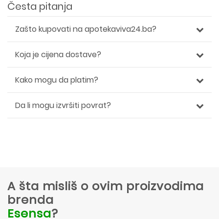
Česta pitanja
Zašto kupovati na apotekaviva24.ba?
Koja je cijena dostave?
Kako mogu da platim?
Da li mogu izvršiti povrat?
A šta misliš o ovim proizvodima
brenda
Esensa
?