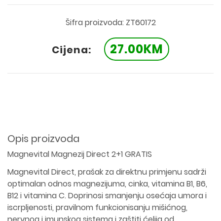
Šifra proizvoda: ZT60172
27.00KM
Cijena:
Opis proizvoda
Magnevital Magnezij Direct 2+1 GRATIS
Magnevital Direct, prašak za direktnu primjenu sadrži
optimalan odnos magnezijuma, cinka, vitamina B1, B6,
B12 i vitamina C. Doprinosi smanjenju osećaja umora i
iscrpljenosti, pravilnom funkcionisanju mišićnog,
nervnog i imunskog sistema i zaštiti ćelija od