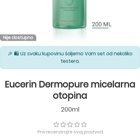
Nije dostupno
🎉 🛍️ Uz svaku kupovinu šaljemo Vam set od nekoliko
testera.
Eucerin Dermopure micelarna
otopina
200ml
Prvi recenzirajte ovaj proizvod