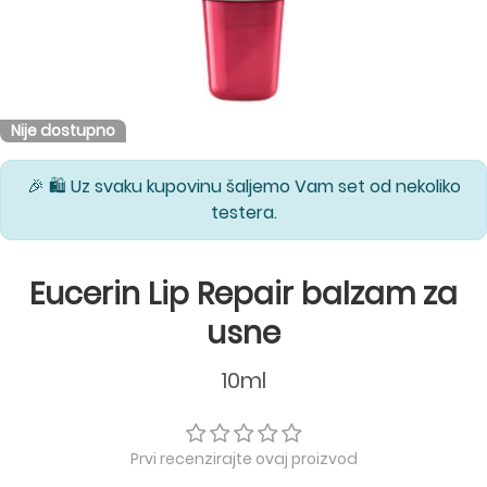
Nije dostupno
🎉 🛍️ Uz svaku kupovinu šaljemo Vam set od nekoliko
testera.
Eucerin Lip Repair balzam za
usne
10ml
Prvi recenzirajte ovaj proizvod