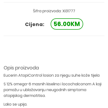
Šifra proizvoda: XI31777
56.00KM
Cijena:
Opis proizvoda
Eucerin AtopiControl losion za njegu suhe kože tijela
S 12% omega-6 masnih kiselina i locochalconom A koji
pomažu u ublažavanju neugodnih simptoma
atopijskog dermatitisa.
Lako se upija.