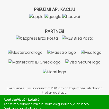
PREUZMI APLIKACIJU
PARTNERI
Sve cijene su sa uračunatim PDV-om na koje može biti dodan
trošak dostave.
Sadržaj stranice je informativnog karaktera i nije zamjena za
ApotekaViva24 kolačići
liječnički pregled ili savjet farmaceuta.
Koristimo kolačiće kako bi Vam osigurali bolje iskustvo i
Za obavijesti o mjerama opreza, rizicima i nuspojavama
funkcionalnost stranice.