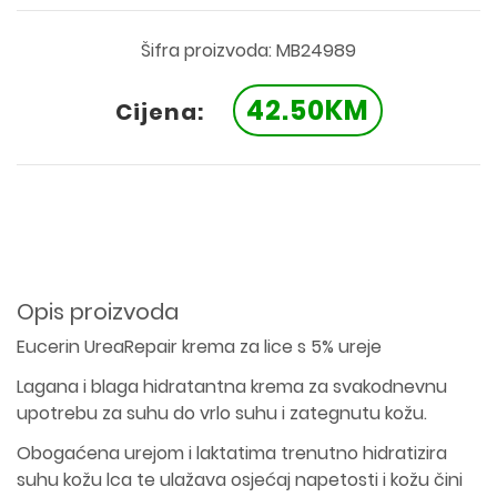
Šifra proizvoda: MB24989
42.50KM
Cijena:
Opis proizvoda
Eucerin UreaRepair krema za lice s 5% ureje
Lagana i blaga hidratantna krema za svakodnevnu
upotrebu za suhu do vrlo suhu i zategnutu kožu.
Obogaćena urejom i laktatima trenutno hidratizira
suhu kožu lca te ulažava osjećaj napetosti i kožu čini