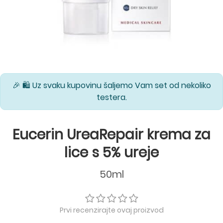
🎉 🛍️ Uz svaku kupovinu šaljemo Vam set od nekoliko
testera.
Eucerin UreaRepair krema za
lice s 5% ureje
50ml
Prvi recenzirajte ovaj proizvod