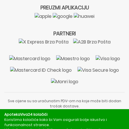
PREUZMI APLIKACIJU
PARTNERI
Sve cijene su sa uračunatim PDV-om na koje može biti dodan
trošak dostave.
Sadržaj stranice je informativnog karaktera i nije zamjena za
ApotekaViva24 kolačići
liječnički pregled ili savjet farmaceuta.
Koristimo kolačiće kako bi Vam osigurali bolje iskustvo i
Za obavijesti o mjerama opreza, rizicima i nuspojavama
funkcionalnost stranice.
obratite se svom liječniku ili farmaceutu.