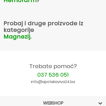
Hemofarm
?
Probaj i druge proizvode iz
kategorije
Magnezij
.
Trebate pomoć?
037 536 051
info@apotekaviva24.ba
WEBSHOP