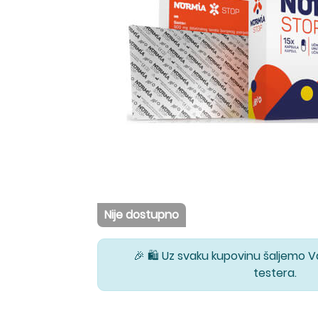
Nije dostupno
🎉 🛍️ Uz svaku kupovinu šaljemo 
testera.