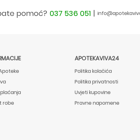
bate pomoć?
037 536 051
|
info@apotekaviv
RMACIJE
APOTEKAVIVA24
Apoteke
Politika kolačića
ava
Politika privatnosti
 plaćanja
Uvjeti kupovine
t robe
Pravne napomene