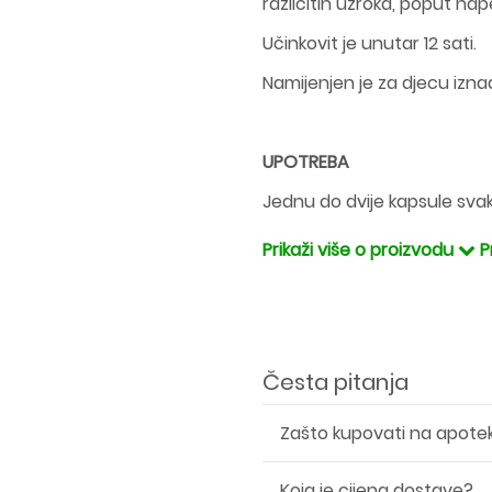
različitih uzroka, poput nap
Učinkovit je unutar 12 sati.
Namijenjen je za djecu iznad
UPOTREBA
Jednu do dvije kapsule sva
Prikaži više o proizvodu
P
Česta pitanja
Zašto kupovati na apote
Koja je cijena dostave?