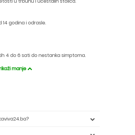
etosti u trbuhu i učestalih stolica.
 14 godina i odrasle.
kih 4 do 6 sati do nestanka simptoma.
rikaži manje
kaviva24.ba?