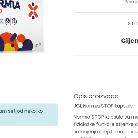
Prvi r
Šifr
Cije
Opis proizvoda
JGL Normia STOP kapsule
Vam set od nekoliko
Normia STOP kapsule su medi
fiziološke funkcije stijenke 
smanjenje simptoma poveza