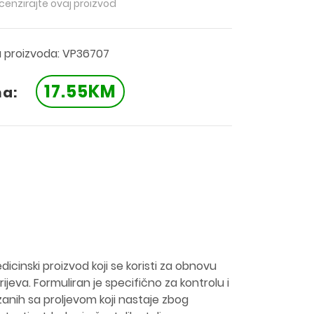
ecenzirajte ovaj proizvod
a proizvoda: VP36707
17.55KM
na:
cinski proizvod koji se koristi za obnovu
crijeva. Formuliran je specifično za kontrolu i
nih sa proljevom koji nastaje zbog