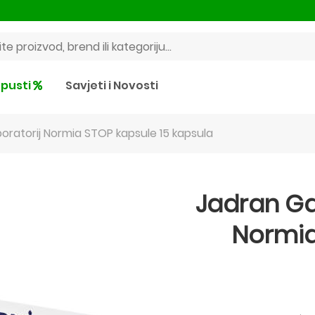
pusti
Savjeti i Novosti
oratorij Normia STOP kapsule 15 kapsula
Jadran Ga
Normia