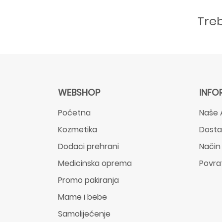
Tre
WEBSHOP
INFO
Početna
Naše 
Kozmetika
Dost
Dodaci prehrani
Način
Medicinska oprema
Povra
Promo pakiranja
Mame i bebe
Samoliječenje