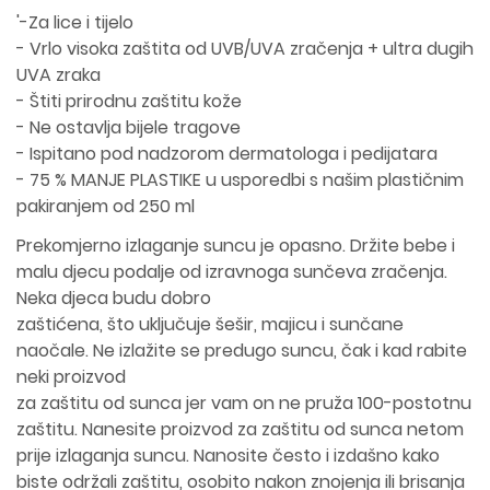
'-Za lice i tijelo
- Vrlo visoka zaštita od UVB/UVA zračenja + ultra dugih
UVA zraka
- Štiti prirodnu zaštitu kože
- Ne ostavlja bijele tragove
- Ispitano pod nadzorom dermatologa i pedijatara
- 75 % MANJE PLASTIKE u usporedbi s našim plastičnim
pakiranjem od 250 ml
Prekomjerno izlaganje suncu je opasno. Držite bebe i
malu djecu podalje od izravnoga sunčeva zračenja.
Neka djeca budu dobro
zaštićena, što uključuje šešir, majicu i sunčane
naočale. Ne izlažite se predugo suncu, čak i kad rabite
neki proizvod
za zaštitu od sunca jer vam on ne pruža 100-postotnu
zaštitu. Nanesite proizvod za zaštitu od sunca netom
prije izlaganja suncu. Nanosite često i izdašno kako
biste održali zaštitu, osobito nakon znojenja ili brisanja