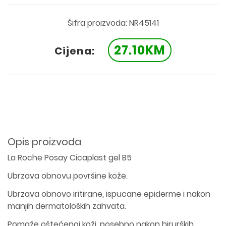
Šifra proizvoda: NR45141
27.10KM
Cijena:
Opis proizvoda
La Roche Posay Cicaplast gel B5
Ubrzava obnovu površine kože.
Ubrzava obnovo iritirane, ispucane epiderme i nakon
manjih dermatoloških zahvata.
Pomaže oštećenoj koži, posebno nakon hirurških