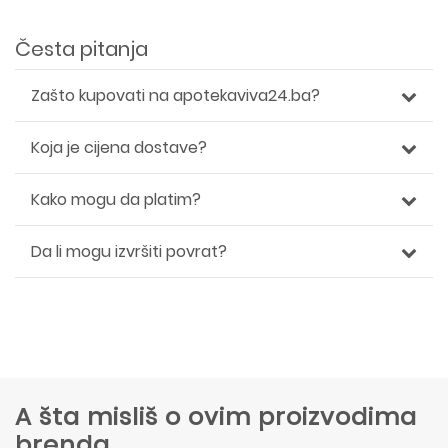
Česta pitanja
Zašto kupovati na apotekaviva24.ba?
Koja je cijena dostave?
Kako mogu da platim?
Da li mogu izvršiti povrat?
A šta misliš o ovim proizvodima
brenda