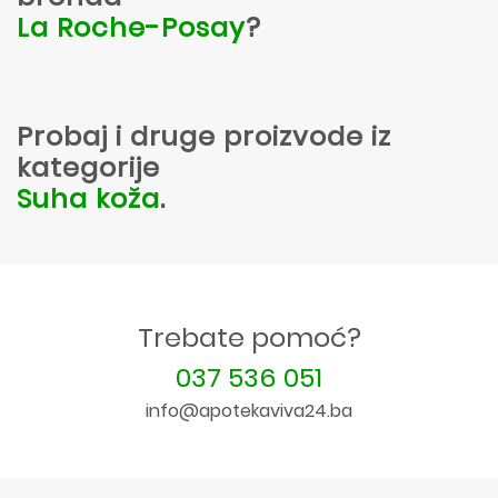
La Roche-Posay
?
Probaj i druge proizvode iz
kategorije
Suha koža
.
Trebate pomoć?
037 536 051
info@apotekaviva24.ba