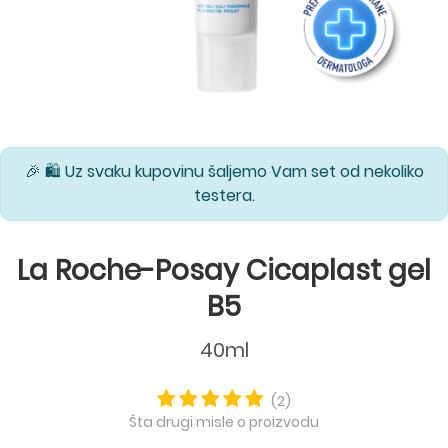
🎉 🛍️ Uz svaku kupovinu šaljemo Vam set od nekoliko
testera.
La Roche-Posay Cicaplast gel
B5
40ml
(2)
Šta drugi misle o proizvodu