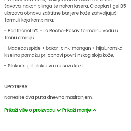
šavova, nakon pilinga te nakon lasera. Cicaplast gel B5
ubrzava obnovu zaštitne barijere kože zahvaljujući
formuli koja kombinira:
- Panthenol 5% + La Roche-Posay termalnu vodu u
trenu smiruju
- Madecasspide + bakar-cink-mangan + hijaluronska
kiselina pomažu pri obnovi površinskog sloja kože.
- Silokoski gel olakšava masažu kože.
UPOTREBA:
Nanesite dva puta dnevno masiranjem.
Prikaži više o proizvodu
Prikaži manje