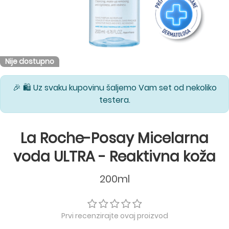
Nije dostupno
🎉 🛍️ Uz svaku kupovinu šaljemo Vam set od nekoliko
testera.
La Roche-Posay Micelarna
voda ULTRA - Reaktivna koža
200ml
Prvi recenzirajte ovaj proizvod