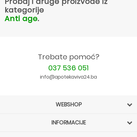
Probaj i druge proizvode iz
kategorije
Anti age
.
Trebate pomoć?
037 536 051
info@apotekaviva24.ba
WEBSHOP
INFORMACIJE