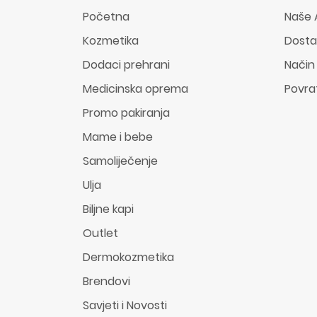
Početna
Naše 
Kozmetika
Dost
Dodaci prehrani
Način
Medicinska oprema
Povra
Promo pakiranja
Mame i bebe
Samoliječenje
Ulja
Biljne kapi
Outlet
Dermokozmetika
Brendovi
Savjeti i Novosti