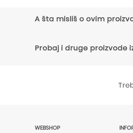
A šta misliš o ovim proi
Probaj i druge proizvode i
Tre
WEBSHOP
INFO