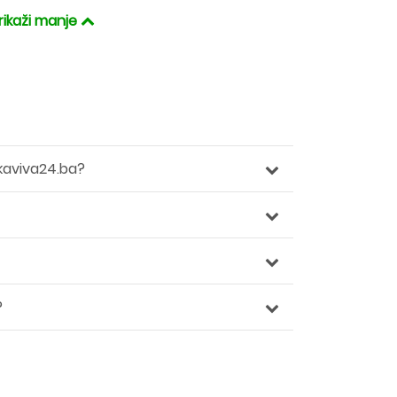
rikaži manje
kaviva24.ba?
?