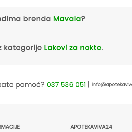
zvodima brenda
Mavala
?
z kategorije
Lakovi za nokte
.
bate pomoć?
037 536 051
|
info@apotekaviv
RMACIJE
APOTEKAVIVA24