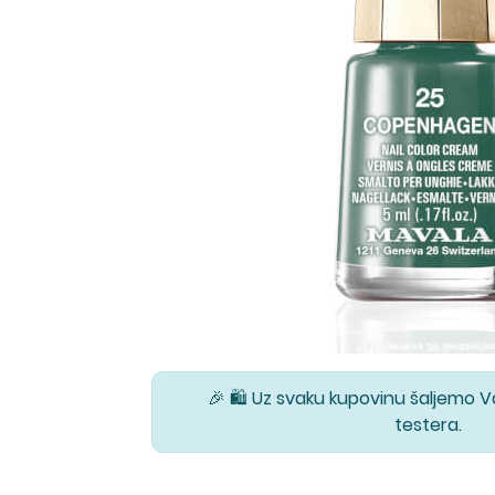
🎉 🛍️ Uz svaku kupovinu šaljemo 
testera.