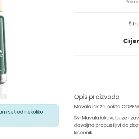
Prvi r
Šifr
Cije
Opis proizvoda
Mavala lak za nokte COPE
Vam set od nekoliko
Svi Mavala lakovi, baze i z
dovoljno propustljivi da doz
kiseonik.