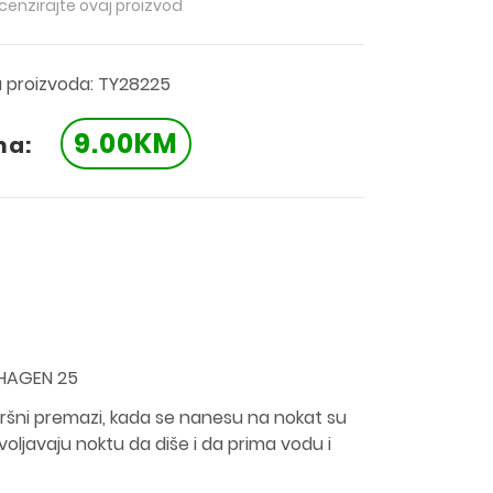
ecenzirajte ovaj proizvod
a proizvoda: TY28225
9.00KM
na:
NHAGEN 25
avršni premazi, kada se nanesu na nokat su
voljavaju noktu da diše i da prima vodu i