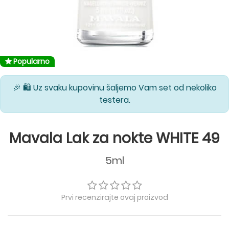
Popularno
🎉 🛍️ Uz svaku kupovinu šaljemo Vam set od nekoliko
testera.
Mavala Lak za nokte WHITE 49
5ml
Prvi recenzirajte ovaj proizvod