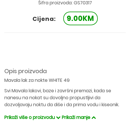
Šifra proizvoda: GS70317
9.00KM
Cijena:
Opis proizvoda
Mavala lak za nokte WHITE 49
Svi Mavala lakovi, baze i završni premazi, kada se
nanesu na nokat su dovoljno propustljivi da
dozvoljavaju noktu da diše i da prima vodu i kiseonik.
Prikaži više o proizvodu
Prikaži manje