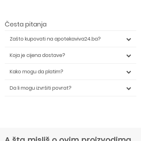
Česta pitanja
Zašto kupovati na apotekaviva24.ba?
Koja je cijena dostave?
Kako mogu da platim?
Da li mogu izvršiti povrat?
A šta misliš o ovim proizvodima