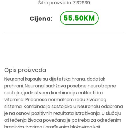
Šifra proizvoda: ZI32639
55.50KM
Cijena:
Opis proizvoda
Neuronal kapsule su dijetetska hrana, dodatak
prehrani. Neuronal sadržava posebne neurotropne
sastojke, jedinstvenu kombinaciju nukleotida i
vitamina. Pridonose normalnom radu živčanog
sistema. Kombinacija sastojaka u Neuronalu odabrana
je na osnovi pozitivnih rezultata istraživanja. U slučaju
oštećenja živaca povećana je potreba za određenim
hranjivim tvarima i građevnim blokovima koji