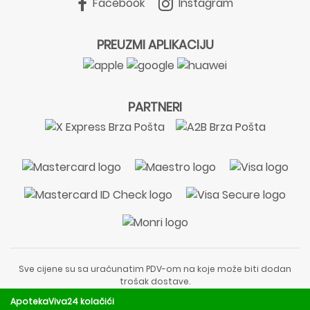
Facebook
Instagram
PREUZMI APLIKACIJU
PARTNERI
Sve cijene su sa uračunatim PDV-om na koje može biti dodan
trošak dostave.
Sadržaj stranice je informativnog karaktera i nije zamjena za
ApotekaViva24 kolačići
liječnički pregled ili savjet farmaceuta.