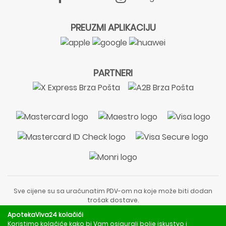
PREUZMI APLIKACIJU
PARTNERI
Sve cijene su sa uračunatim PDV-om na koje može biti dodan
trošak dostave.
Sadržaj stranice je informativnog karaktera i nije zamjena za
ApotekaViva24 kolačići
liječnički pregled ili savjet farmaceuta.
Koristimo kolačiće kako bi Vam osigurali bolje iskustvo i