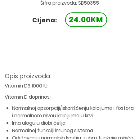
Šifra proizvoda: SB50355
24.00KM
Cijena:
Opis proizvoda
Vitamin D3 1000 IU
Vitamin D doprinosi
Normalnoj apsorpciji/iskorišćenju kalcijuma i fosfora
i normalnom nivou kalcijuma u krvi
Ima ulogu u diobi ćelija
Normalnoj funkciji imunog sistema
Održavanju normalnih kostiju, zuba i funkcije mišića