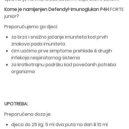
Kome je namijenjen Defendyl-Imunoglukan P4H
FORTE
junior?
Preporučujemo ga djeci:
za brzo i snažno jačanje imuniteta kod prvih
znakova pada imuniteta
čim uočimo prve simptome prehlade ili drugih
infekcija respiratornog sistema
za kratkotrajnu podršku kod povećanih potreba
organizma
UPOTREBA:
Preporučena doza je:
djeca do 25 kg: 5 ml dva puta na dan ili 10 ml