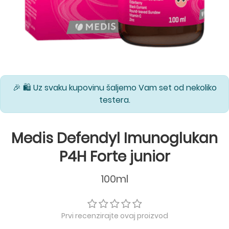
🎉 🛍️ Uz svaku kupovinu šaljemo Vam set od nekoliko
testera.
Medis Defendyl Imunoglukan
P4H Forte junior
100ml
Prvi recenzirajte ovaj proizvod