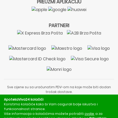
PREUZMI APLIKACIJU
PARTNERI
Sve cijene su sa uračunatim PDV-om na koje može biti dodan
trošak dostave.
Sadržaj stranice je informativnog karaktera i nije zamjena za
ApotekaViva24 kolačići
liječnički pregled ili savjet farmaceuta.
Koristimo kolačiće kako bi Vam osigurali bolje iskustvo i
Za obavijesti o mjerama opreza, rizicima i nuspojavama
funkcionalnost stranice.
obratite se svom liječniku ili farmaceutu.
Više informacija o kolačićima možete potražiti
ovdje
, a za