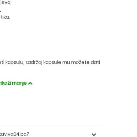
ljeva,
,
tika.
ti kapsulu, sadržaj kapsule mu možete dati
rikaži manje
kaviva24.ba?