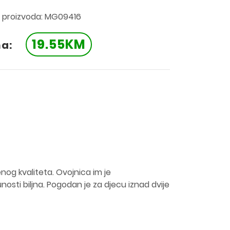
a proizvoda: MG09416
19.55KM
na:
enog kvaliteta. Ovojnica im je
nosti biljna. Pogodan je za djecu iznad dvije