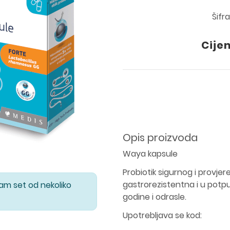
Šifr
Cije
Opis proizvoda
Waya kapsule
Probiotik sigurnog i provjer
gastrorezistentna i u potpu
Vam set od nekoliko
godine i odrasle.
Upotrebljava se kod: