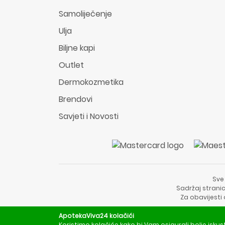
Samoliječenje
Ulja
Biljne kapi
Outlet
Dermokozmetika
Brendovi
Savjeti i Novosti
Sve
Sadržaj stranic
Za obavijesti
ApotekaViva24 kolačići
Koristimo kolačiće kako bi Vam osigurali bolje iskus