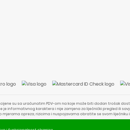
 cijene su sa uračunatim PDV-om na koje može biti dodan trošak dost
e je informativnog karaktera i nije zamjena za liječnički pregled ili sa
 o mjerama opreza, rizicima i nuspojavama obratite se svom liječniku i
Copyright © 2020 - 2026 | ApotekaViva24 | Sva prava zadržava
tvo i funkcionalnost stranice.