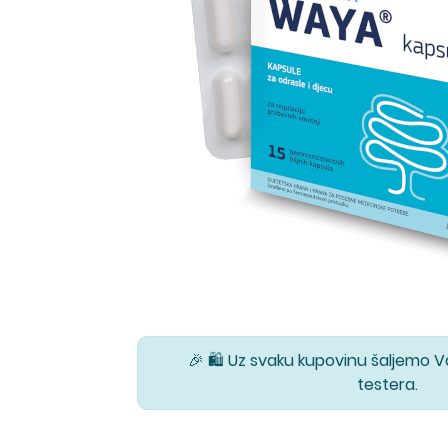
🎉 🛍️ Uz svaku kupovinu šaljemo 
testera.