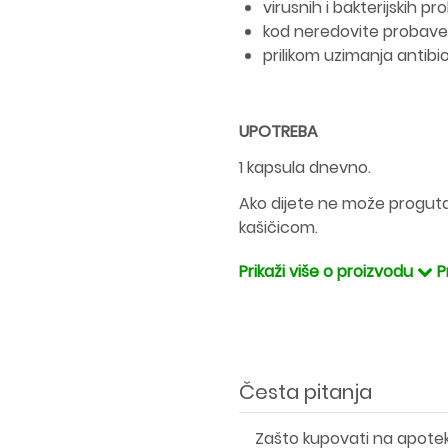
virusnih i bakterijskih pro
kod neredovite probave
prilikom uzimanja antibio
UPOTREBA
1 kapsula dnevno.
Ako dijete ne može proguta
kašičicom.
Prikaži više o proizvodu
P
Česta pitanja
Zašto kupovati na apote