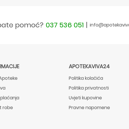
bate pomoć?
037 536 051
|
info@apotekaviv
RMACIJE
APOTEKAVIVA24
Apoteke
Politika kolačića
ava
Politika privatnosti
 plaćanja
Uvjeti kupovine
t robe
Pravne napomene