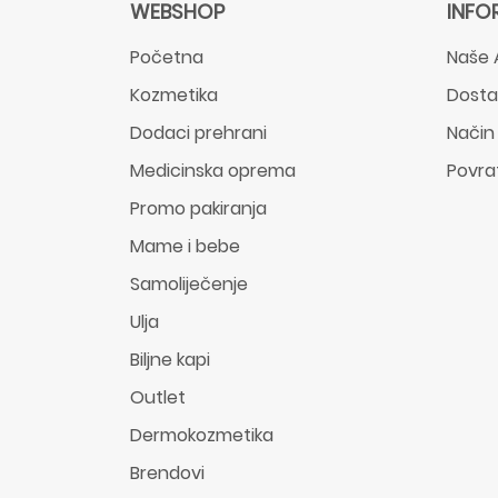
WEBSHOP
INFO
Početna
Naše 
Kozmetika
Dost
Dodaci prehrani
Način
Medicinska oprema
Povra
Promo pakiranja
Mame i bebe
Samoliječenje
Ulja
Biljne kapi
Outlet
Dermokozmetika
Brendovi