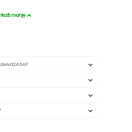
rikaži manje
kaviva24.ba?
?