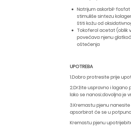
Natrijum askorbil-fosfat
stimuliše sintezu kolage
štiti kožu od oksidativn
Tokoferol acetat (oblik 
povećava njenu glatkoću ,
oštećenja
UPOTREBA
1.Dobro protresite prije upo
2.Držite uspravno i lagano 
lako se nanosi;dovoljna je vr
3.Kremastu pjenu nanesite 
apsorbirat će se u potpunost
Kremastu pjenu upotrijebit