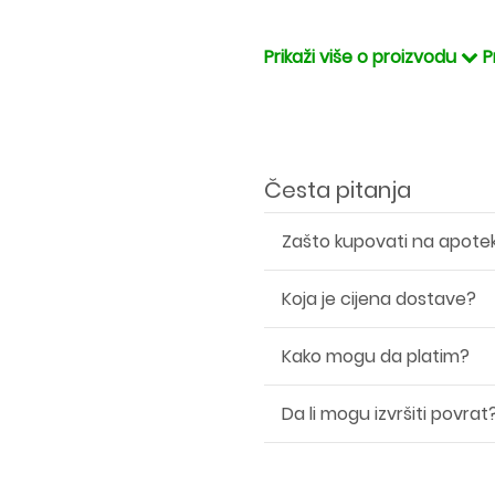
Prikaži više o proizvodu
P
Česta pitanja
Zašto kupovati na apote
Koja je cijena dostave?
Kako mogu da platim?
Da li mogu izvršiti povrat