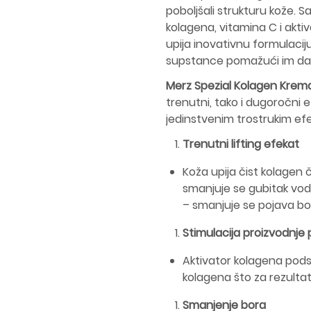
poboljšali strukturu kože. S
kolagena, vitamina C i akti
upija inovativnu formulaci
supstance pomažući im da
Merz Spezial Kolagen Krem
trenutni, tako i dugoročni 
jedinstvenim trostrukim ef
Trenutni lifting efekat
Koža upija čist kolagen 
smanjuje se gubitak vod
– smanjuje se pojava bo
Stimulacija proizvodnje
Aktivator kolagena podst
kolagena što za rezultat
Smanjenje bora