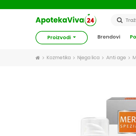
Brendovi
Po
Proizvodi
Kozmetika
Njega lica
Anti age
M