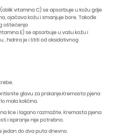
 (oblik vitamina C) se apsorbuje u kožu gdje
na, ojačava kožu i smanjuje bore. Takođe
og oštećenja
vitamina E) se apsorbuje u vašu kožu i
 hidrira je i štiti od oksidativnog
trebe.
pritisnite glavu za prskanje.Kremasta pjena
lo mala količina.
na lice i lagano razmažite. Kremasta pjena
i i ispiranje nije potrebno.
e jedan do dva puta dnevno.