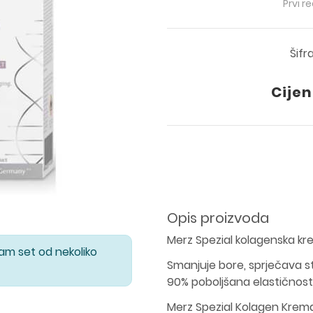
Prvi r
Šifr
Cijen
Opis proizvoda
Merz Spezial kolagenska k
Vam set od nekoliko
Smanjuje bore, sprječava s
90% poboljšana elastičnost
Merz Spezial Kolagen Kremas