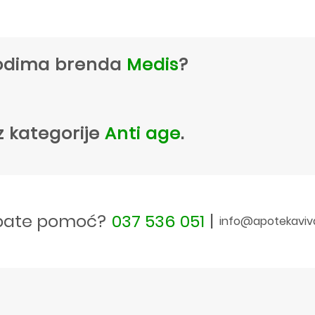
zvodima brenda
Medis
?
z kategorije
Anti age
.
bate pomoć?
037 536 051
|
info@apotekaviv