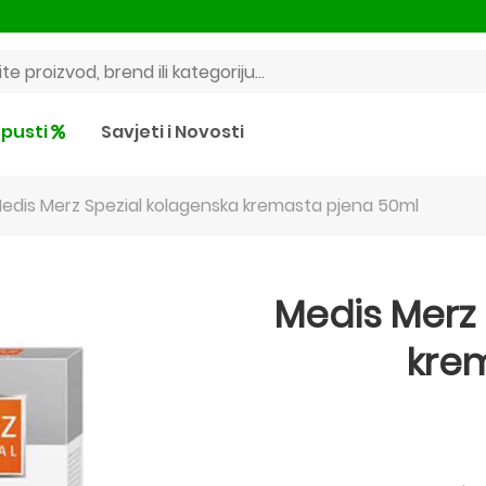
pusti
Savjeti i Novosti
edis Merz Spezial kolagenska kremasta pjena 50ml
Medis Merz 
kre