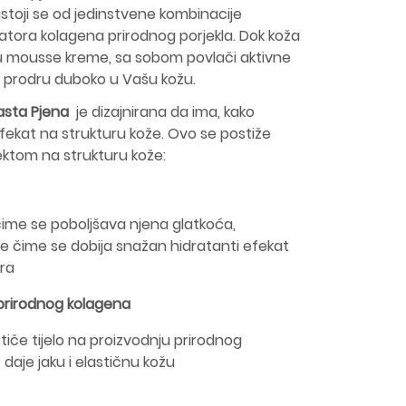
astoji se od jedinstvene kombinacije
vatora kolagena prirodnog porjekla. Dok koža
ju mousse kreme, sa sobom povlači aktivne
 prodru duboko u Vašu kožu.
asta Pjena
je dizajnirana da ima, kako
efekat na strukturu kože. Ovo se postiže
ektom na strukturu kože:
čime se poboljšava njena glatkoća,
e čime se dobija snažan hidratanti efekat
ra
 prirodnog kolagena
iče tijelo na proizvodnju prirodnog
 daje jaku i elastičnu kožu