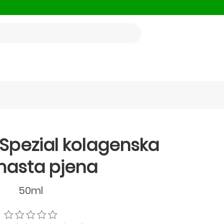
Spezial kolagenska
masta pjena
50ml