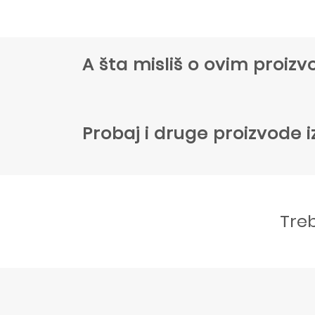
A šta misliš o ovim proi
Probaj i druge proizvode i
Tre