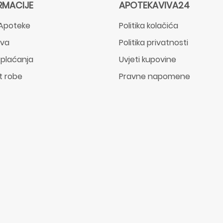
RMACIJE
APOTEKAVIVA24
Apoteke
Politika kolačića
ava
Politika privatnosti
 plaćanja
Uvjeti kupovine
t robe
Pravne napomene