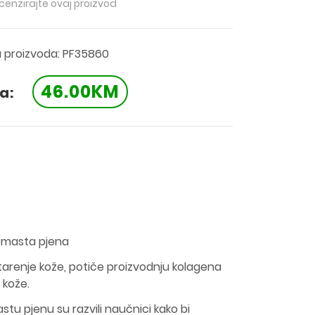
ecenzirajte ovaj proizvod
a proizvoda: PF35860
46.00KM
a:
remasta pjena
tarenje kože, potiče proizvodnju kolagena
 kože.
tu pjenu su razvili naučnici kako bi