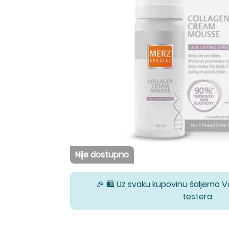
Nije dostupno
🎉 🛍️ Uz svaku kupovinu šaljemo 
testera.