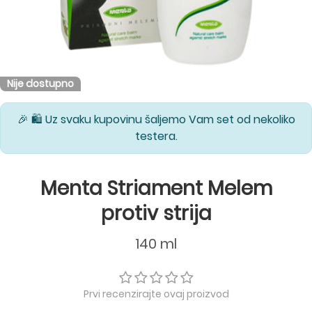
Nije dostupno
🎉 🛍️ Uz svaku kupovinu šaljemo Vam set od nekoliko
testera.
Menta Striament Melem
protiv strija
140 ml
Prvi recenzirajte ovaj proizvod