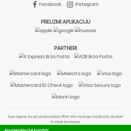
Facebook
Instagram
PREUZMI APLIKACIJU
PARTNERI
Sve cijene su sa uračunatim PDV-om na koje može biti dodan
trošak dostave.
Sadržaj stranice je informativnog karaktera i nije zamjena za
ApotekaViva24 kolačići