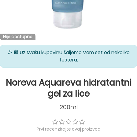
Nije dostupno
🎉 🛍️ Uz svaku kupovinu šaljemo Vam set od nekoliko
testera.
Noreva Aquareva hidratantni
gel za lice
200ml
Prvi recenzirajte ovaj proizvod