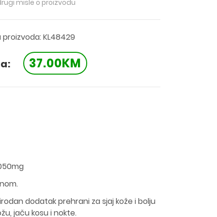
drugi misle o proizvodu
a proizvoda: KL48429
37.00KM
a:
1050mg
tinom.
irodan dodatak prehrani za sjaj kože i bolju
ožu, jaču kosu i nokte.