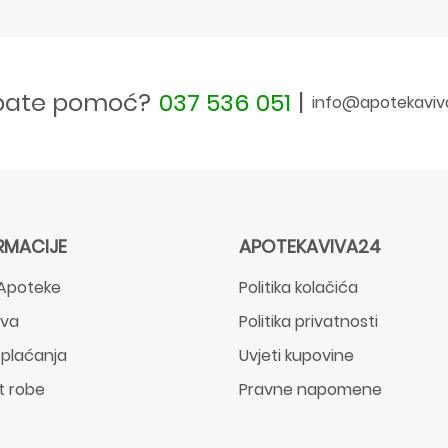
bate pomoć?
037 536 051
|
info@apotekaviv
RMACIJE
APOTEKAVIVA24
Apoteke
Politika kolačića
ava
Politika privatnosti
 plaćanja
Uvjeti kupovine
t robe
Pravne napomene