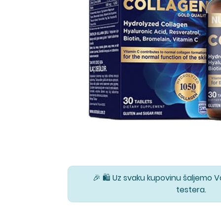
🎉 🛍️ Uz svaku kupovinu šaljemo 
testera.