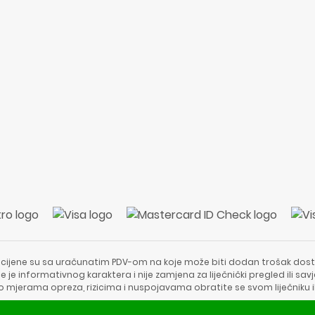
 cijene su sa uračunatim PDV-om na koje može biti dodan trošak dost
e je informativnog karaktera i nije zamjena za liječnički pregled ili sa
 o mjerama opreza, rizicima i nuspojavama obratite se svom liječniku i
Copyright © 2020 - 2026 | ApotekaViva24 | Sva prava zadržava