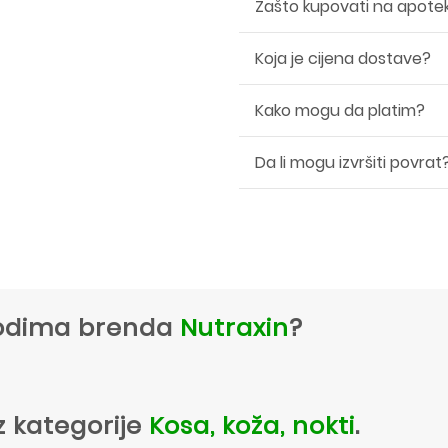
Zašto kupovati na apote
Koja je cijena dostave?
Kako mogu da platim?
Da li mogu izvršiti povrat
zvodima brenda
Nutraxin
?
z kategorije
Kosa, koža, nokti
.