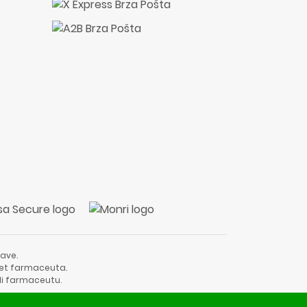
ave.
vjet farmaceuta.
li farmaceutu.