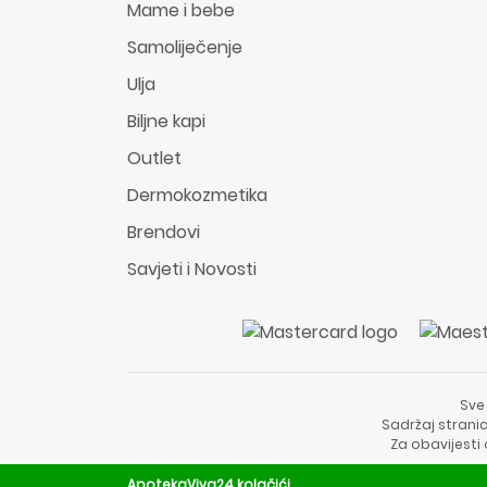
Mame i bebe
Samoliječenje
Ulja
Biljne kapi
Outlet
Dermokozmetika
Brendovi
Savjeti i Novosti
Sve
Sadržaj stranic
Za obavijesti
ApotekaViva24 kolačići