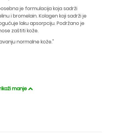
osebna je formulacija koja sadrži
elinu i bromelain. Kolagen koji sadrži je
mogućuje laku apsorpciju. Podržano je
nose zaštiti kože.
ržavanju normalne kože."
rikaži manje