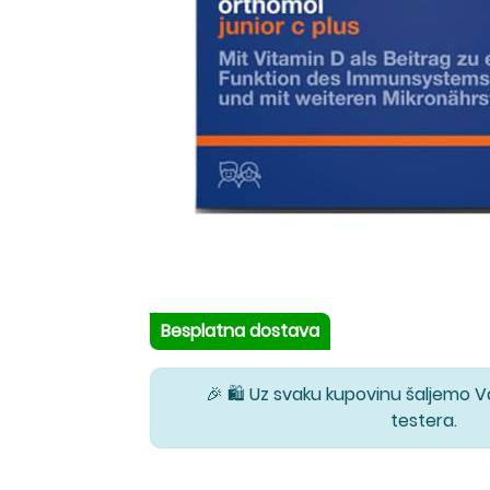
Besplatna dostava
🎉 🛍️ Uz svaku kupovinu šaljemo 
testera.