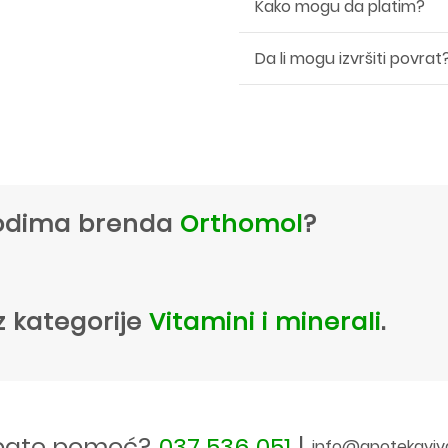
Kako mogu da platim?
Da li mogu izvršiti povrat
zvodima brenda
Orthomol
?
z kategorije
Vitamini i minerali
.
bate pomoć?
037 536 051
|
info@apotekaviv