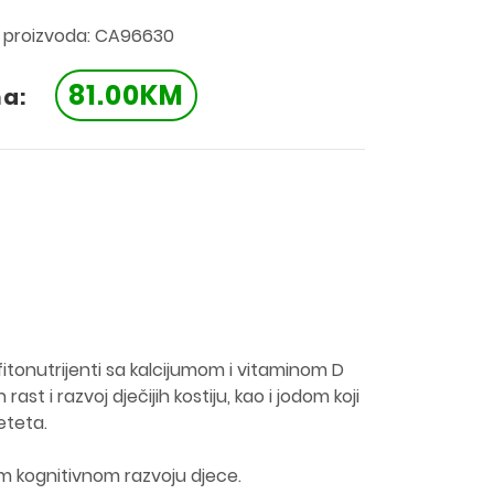
a proizvoda: CA96630
81.00KM
na:
fitonutrijenti sa kalcijumom i vitaminom D
ast i razvoj dječijih kostiju, kao i jodom koji
eteta.
m kognitivnom razvoju djece.