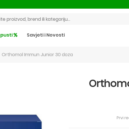
pusti
Savjeti i Novosti
Orthomol Immun Junior 30 doza
Orthomo
Prvi r