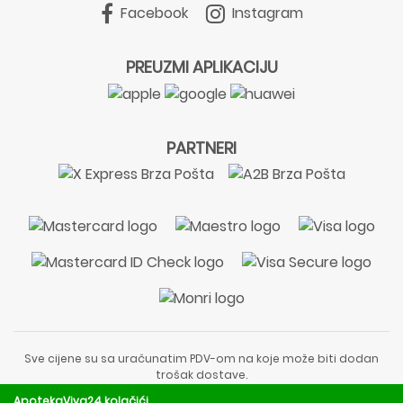
Facebook
Instagram
PREUZMI APLIKACIJU
PARTNERI
Sve cijene su sa uračunatim PDV-om na koje može biti dodan
trošak dostave.
Sadržaj stranice je informativnog karaktera i nije zamjena za
ApotekaViva24 kolačići