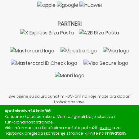
PARTNERI
Sve cijene su sa uračunatim PDV-om na koje može biti dodan
trošak dostave.
Sadržaj stranice je informativnog karaktera i nije zamjena za
ApotekaViva24 kolačići
liječnički pregled ili savjet farmaceuta.
Koristimo kolačiće kako bi Vam osigurali bolje iskustvo i
Za obavijesti o mjerama opreza, rizicima i nuspojavama
funkcionalnost stranice.
obratite se svom liječniku ili farmaceutu.
Više informacija o kolačićima možete potražiti
ovdje
, a za
nastavak pregleda i korištenje stranice, kliknite na
Prihvatam
.
Copyright © 2020 - 2026 | ApotekaViva24 | Sva prava zadržava