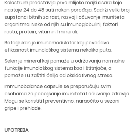
Kolostrum predstavlja prvo mlijeko majki sisara koje
nastaje 24 do 48 sati nakon porođaja. Sadrži veliki broj
supstanci bitnih za rast, razvoj I očuvanje imuniteta
organizma. Neke od njih su imunoglobulini, faktori
rasta, protein, vitamin I minerali.
Betaglukan je imunomodulator koji povećava
efikasnost imunološkog sistema nekoliko puta.
Selen je mineral koji pomaže u održavanju normalne
funkcije imunološkog sistema kao I štitnjače, a
pomaže I u zaštiti ćelija od oksidativnog stresa.
Immunobalance capsule se preporučuju svim
osobama za poboljšanje imuniteta I očuvanje zdravlja.
Mogu se koristiti I preventivno, naraočito u sezoni
gripe I prehlade.
UPOTREBA