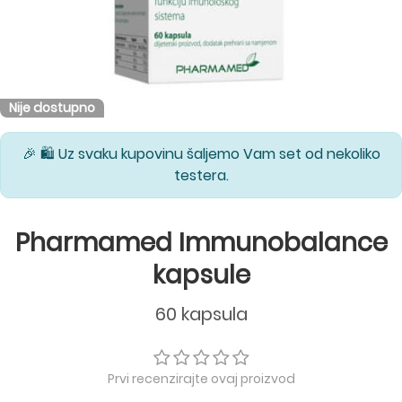
Nije dostupno
🎉 🛍️ Uz svaku kupovinu šaljemo Vam set od nekoliko
testera.
Pharmamed Immunobalance
kapsule
60 kapsula
Prvi recenzirajte ovaj proizvod