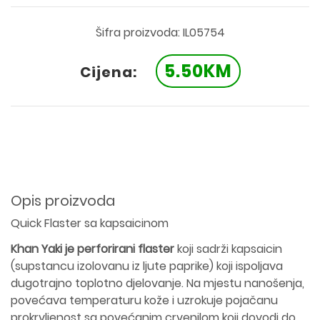
Šifra proizvoda: IL05754
5.50KM
Cijena:
Opis proizvoda
Quick Flaster sa kapsaicinom
Khan Yaki je perforirani flaster
koji sadrži kapsaicin
(supstancu izolovanu iz ljute paprike) koji ispoljava
dugotrajno toplotno djelovanje. Na mjestu nanošenja,
povećava temperaturu kože i uzrokuje pojačanu
prokrvljenost sa povećanim crvenilom koji dovodi do