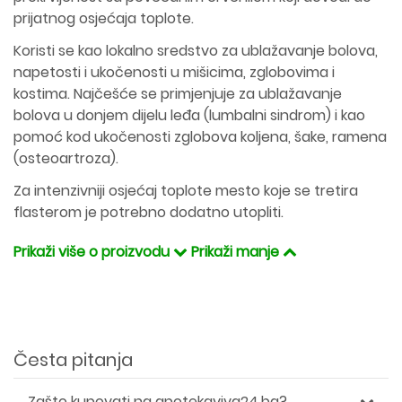
prijatnog osjećaja toplote.
Koristi se kao lokalno sredstvo za ublažavanje bolova,
napetosti i ukočenosti u mišicima, zglobovima i
kostima. Najčešće se primjenjuje za ublažavanje
bolova u donjem dijelu leđa (lumbalni sindrom) i kao
pomoć kod ukočenosti zglobova koljena, šake, ramena
(osteoartroza).
Za intenzivniji osjećaj toplote mesto koje se tretira
flasterom je potrebno dodatno utopliti.
Prikaži više o proizvodu
Prikaži manje
Česta pitanja
Zašto kupovati na apotekaviva24.ba?