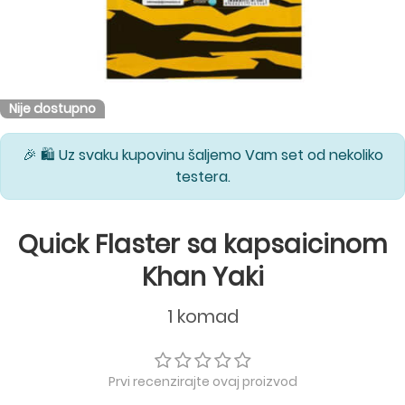
Nije dostupno
🎉 🛍️ Uz svaku kupovinu šaljemo Vam set od nekoliko
testera.
Quick Flaster sa kapsaicinom
Khan Yaki
1 komad
Prvi recenzirajte ovaj proizvod