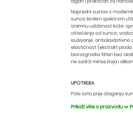
lagan i praktičan za nanosen
Napredni sustav s modernim
sunca širokim spektrom UVB
iznimnu udobnost kože; spr
oštećenja od sunca; vodoot
isušivanje; antioksidativn
elastičnost (ekstrakt ploda
biorazgradivi filteri bez o
ne sadrži mirise boja i siliko
UPOTREBA
Pola sata prije izlaganja sun
Prikaži više o proizvodu
P