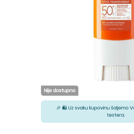
Nije dostupno
🎉 🛍️ Uz svaku kupovinu šaljemo 
testera.