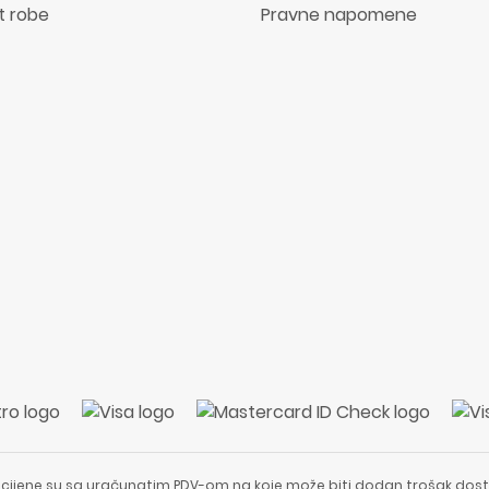
t robe
Pravne napomene
 cijene su sa uračunatim PDV-om na koje može biti dodan trošak dost