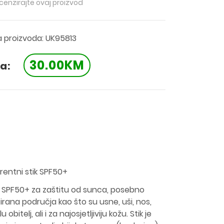
ecenzirajte ovaj proizvod
a proizvoda: UK95813
30.00KM
a:
rentni stik SPF50+
tik SPF50+ za zaštitu od sunca, posebno
zirana područja kao što su usne, uši, nos,
 obitelj, ali i za najosjetljiviju kožu. Stik je