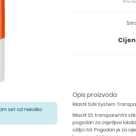
Prvi r
Šifr
Cijen
Opis proizvoda
Rilastil SUN System Transpa
Vam set od nekoliko
Rilastil SS transparentni s
pogodan za osjetljiva lokali
ožiljci itd. Pogodan je za cijelu