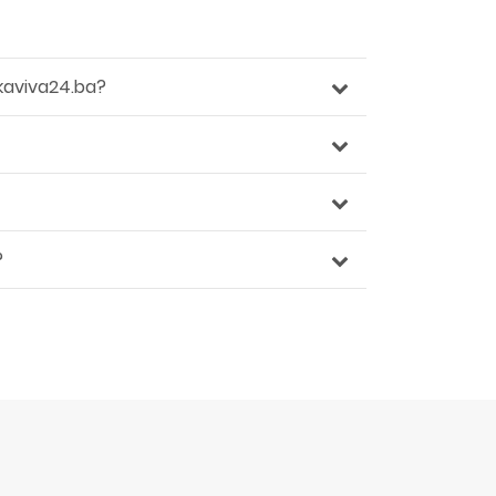
kaviva24.ba?
?