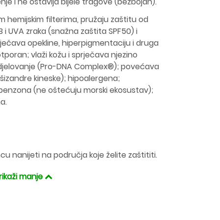
je i ne ostavlja bijele tragove (bezbojan).
 hemijskim filterima, pružaju zaštitu od
 i UVA zraka (snažna zaštita SPF50) i
ječava opekline, hiperpigmentaciju i druga
poran; vlaži kožu i sprječava njezino
o djelovanje (Pro-DNA Complex®); povećava
 šizandre kineske); hipoalergena;
ksibenzona (ne oštećuju morski ekosustav);
na.
cu nanijeti na područja koje želite zaštititi.
rikaži manje