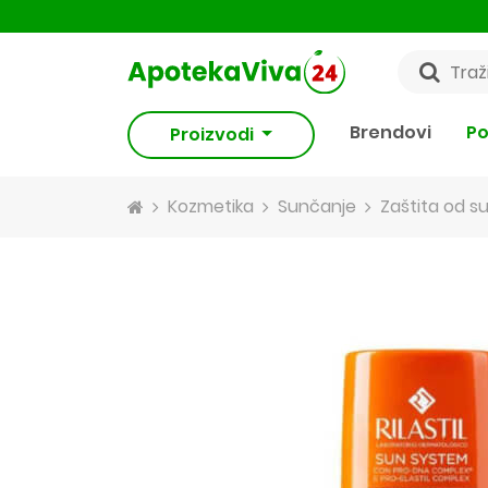
Brendovi
Po
Proizvodi
Kozmetika
Sunčanje
Zaštita od s