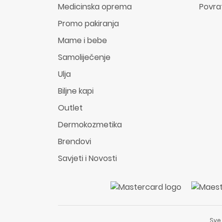
Medicinska oprema
Povra
Promo pakiranja
Mame i bebe
Samoliječenje
Ulja
Biljne kapi
Outlet
Dermokozmetika
Brendovi
Savjeti i Novosti
Sve