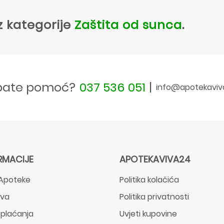
z kategorije
Zaštita od sunca
.
bate pomoć?
037 536 051
|
info@apotekaviv
RMACIJE
APOTEKAVIVA24
Apoteke
Politika kolačića
ava
Politika privatnosti
 plaćanja
Uvjeti kupovine