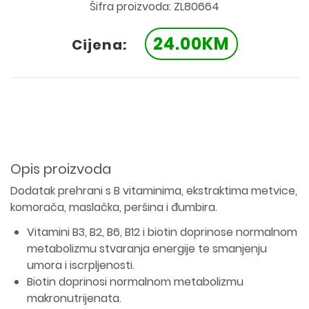
Šifra proizvoda: ZL80664
24.00KM
Cijena:
Opis proizvoda
Dodatak prehrani s B vitaminima, ekstraktima metvice,
komorača, maslačka, peršina i đumbira.
Vitamini B3, B2, B6, B12 i biotin doprinose normalnom
metabolizmu stvaranja energije te smanjenju
umora i iscrpljenosti.
Biotin doprinosi normalnom metabolizmu
makronutrijenata.