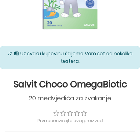
🎉 🛍️ Uz svaku kupovinu šaljemo Vam set od nekoliko
testera.
Salvit Choco OmegaBiotic
20 medvjedića za žvakanje
Prvi recenzirajte ovaj proizvod