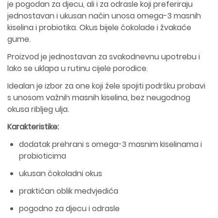
je pogodan za djecu, ali i za odrasle koji preferiraju
jednostavan i ukusan način unosa omega-3 masnih
kiselina i probiotika. Okus bijele čokolade i žvakaće
gume.
Proizvod je jednostavan za svakodnevnu upotrebu i
lako se uklapa u rutinu cijele porodice.
Idealan je izbor za one koji žele spojiti podršku probavi
s unosom važnih masnih kiselina, bez neugodnog
okusa ribljeg ulja.
Karakteristike:
dodatak prehrani s omega-3 masnim kiselinama i
probioticima
ukusan čokoladni okus
praktičan oblik medvjedića
pogodno za djecu i odrasle