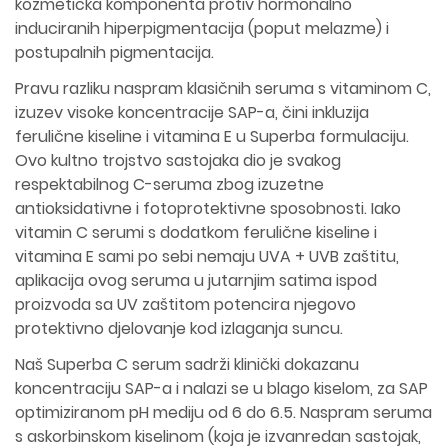
kozmetička komponenta protiv hormonalno
induciranih hiperpigmentacija (poput melazme) i
postupalnih pigmentacija.
Pravu razliku naspram klasičnih seruma s vitaminom C,
izuzev visoke koncentracije SAP-a, čini inkluzija
ferulične kiseline i vitamina E u Superba formulaciju.
Ovo kultno trojstvo sastojaka dio je svakog
respektabilnog C-seruma zbog izuzetne
antioksidativne i fotoprotektivne sposobnosti. Iako
vitamin C serumi s dodatkom ferulične kiseline i
vitamina E sami po sebi nemaju UVA + UVB zaštitu,
aplikacija ovog seruma u jutarnjim satima ispod
proizvoda sa UV zaštitom potencira njegovo
protektivno djelovanje kod izlaganja suncu.
Naš Superba C serum sadrži klinički dokazanu
koncentraciju SAP-a i nalazi se u blago kiselom, za SAP
optimiziranom pH mediju od 6 do 6.5. Naspram seruma
s askorbinskom kiselinom (koja je izvanredan sastojak,