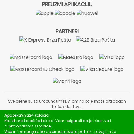
PREUZMI APLIKACIJU
PARTNERI
Sve cijene su sa uračunatim PDV-om na koje može biti dodan
trošak dostave.
Sadržaj stranice je informativnog karaktera i nije zamjena za
ApotekaViva24 kolačići
liječnički pregled ili savjet farmaceuta.
Koristimo kolačiće kako bi Vam osigurali bolje iskustvo i
Za obavijesti o mjerama opreza, rizicima i nuspojavama
funkcionalnost stranice.
obratite se svom liječniku ili farmaceutu.
Više informacija o kolačićima možete potražiti
ovdje
, a za