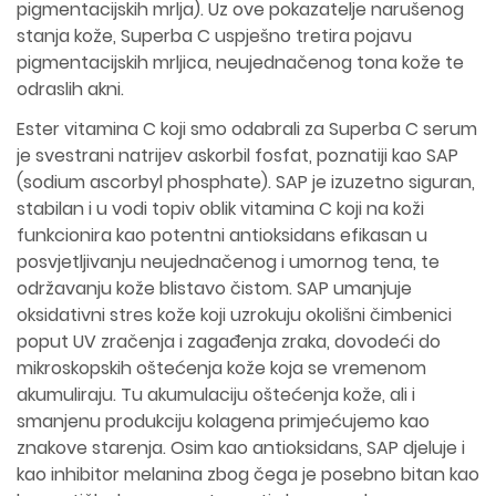
pigmentacijskih mrlja). Uz ove pokazatelje narušenog
stanja kože, Superba C uspješno tretira pojavu
pigmentacijskih mrljica, neujednačenog tona kože te
odraslih akni.
Ester vitamina C koji smo odabrali za Superba C serum
je svestrani natrijev askorbil fosfat, poznatiji kao SAP
(sodium ascorbyl phosphate). SAP je izuzetno siguran,
stabilan i u vodi topiv oblik vitamina C koji na koži
funkcionira kao potentni antioksidans efikasan u
posvjetljivanju neujednačenog i umornog tena, te
održavanju kože blistavo čistom. SAP umanjuje
oksidativni stres kože koji uzrokuju okolišni čimbenici
poput UV zračenja i zagađenja zraka, dovodeći do
mikroskopskih oštećenja kože koja se vremenom
akumuliraju. Tu akumulaciju oštećenja kože, ali i
smanjenu produkciju kolagena primjećujemo kao
znakove starenja. Osim kao antioksidans, SAP djeluje i
kao inhibitor melanina zbog čega je posebno bitan kao