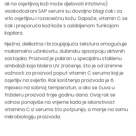
ali na osjetljivoj koži može djelovati iritativno)
visokodozirani SAP serumi su dovoljno blagi čak i za
vrlo osjetljivu i rozaceičnu kožu. Dapače, vitamin C se
čak i preporuča kod kože s oslabljenom funkcijom
kapilara.
Nježna, delikatna i brzoupijajuća tekstura omogućuje
maksimalno učinkovitu, dubinsku apsorpciju aktivnih
sastojaka. Proizvod je pakiran u specijalnu staklenu
ambalaži koja blokira UV zračenje, što je od iznimne
važnosti za proizvod poput vitamin C seruma koji je
osjetljiv na svijetlo. Rok korištenja proizvoda je 6
mjeseci na sobnoj temperaturi, a ako se čuva u
frižideru proizvod traje godinu dana. Ovaj rok se
odnosi ponajviše na vrijeme kada je iskoristivost
vitamina C iz seruma što potpunija, a manje na samu
mikrobiologiju proizvoda.