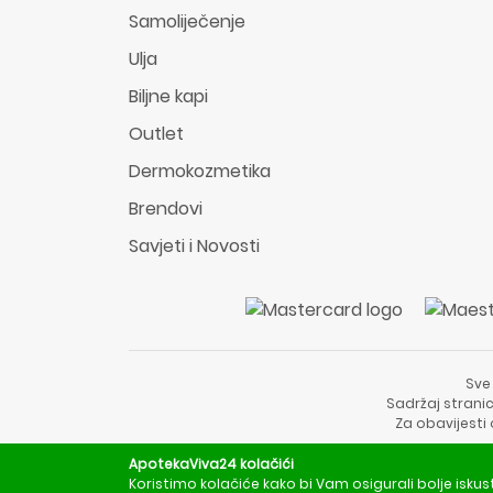
Samoliječenje
Ulja
Biljne kapi
Outlet
Dermokozmetika
Brendovi
Savjeti i Novosti
Sve
Sadržaj stranic
Za obavijesti
ApotekaViva24 kolačići
Koristimo kolačiće kako bi Vam osigurali bolje iskus