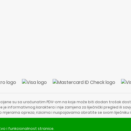
 cijene su sa uračunatim PDV-om na koje može biti dodan trošak dost
e je informativnog karaktera i nije zamjena za liječnički pregled ili sa
 o mjerama opreza, rizicima i nuspojavama obratite se svom liječniku i
Copyright © 2020 - 2026 | ApotekaViva24 | Sva prava zadržava
tvo i funkcionalnost stranice.