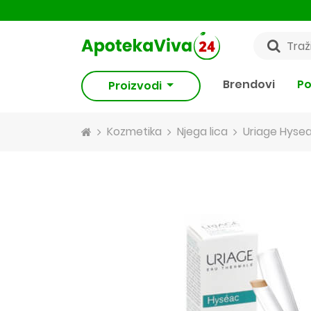
Brendovi
Po
Proizvodi
Kozmetika
Njega lica
Uriage Hyseac