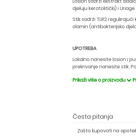
Losion sadrži ekstrakt sladić
djeluju keratolitički) i Uria
Stik sadrži TLR2 regulirajuć
olamin (antibakterijsko djel
UPOTREBA
Lokalno nanesite losion i pu
prekrivanje nanesite stik. 
Prikaži više o proizvodu
P
Česta pitanja
Zašto kupovati na apote