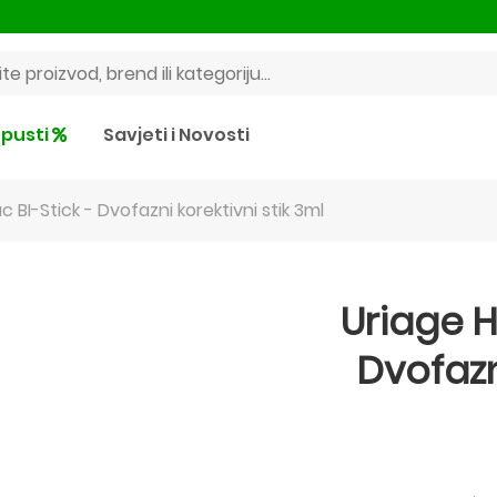
pusti
Savjeti i Novosti
 BI-Stick - Dvofazni korektivni stik 3ml
Uriage H
Dvofazni