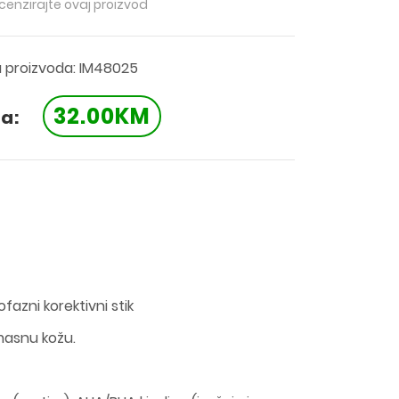
ecenzirajte ovaj proizvod
a proizvoda: IM48025
32.00KM
a:
fazni korektivni stik
 masnu kožu.