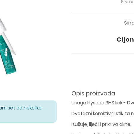
Prvi r
Šifr
Cijen
Opis proizvoda
Uriage Hyseac BI-Stick - Dvo
Vam set od nekoliko
Dvofazni korektivni stik za
Isušuje, liječi i prikriva akne.