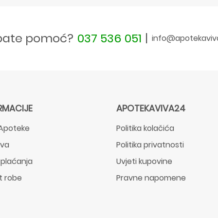
bate pomoć?
037 536 051
|
info@apotekaviv
RMACIJE
APOTEKAVIVA24
Apoteke
Politika kolačića
ava
Politika privatnosti
 plaćanja
Uvjeti kupovine
t robe
Pravne napomene