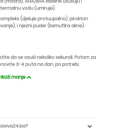
a (matira), AHA/BHA kiseline (isušuju i
ge termalnu vodu (umiruje).
i kompleks (djeluje protuupalno), pirokton
ovanje), i njezni puder (kamuflira akne).
stite da se osuši nekoliko sekundi. Potom za
Ponovite 3-4 puta na dan, po potrebi.
rikaži manje
kaviva24.ba?