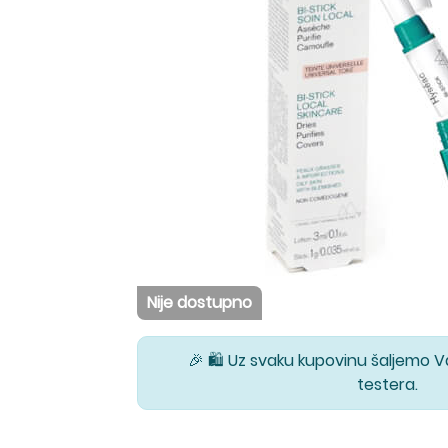
Nije dostupno
🎉 🛍️ Uz svaku kupovinu šaljemo 
testera.