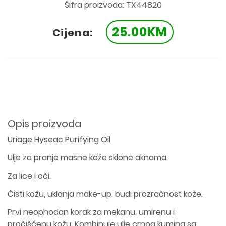
Šifra proizvoda: TX44820
25.00KM
Cijena:
Opis proizvoda
Uriage Hyseac Purifying Oil
Ulje za pranje masne kože sklone aknama.
Za lice i oči.
Čisti kožu, uklanja make-up, budi prozračnost kože.
Prvi neophodan korak za mekanu, umirenu i
pročišćenu kožu. Kombinuje ulje crnog kumina sa