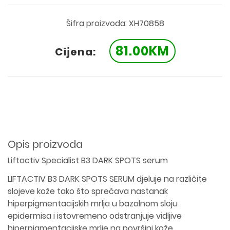
Šifra proizvoda: XH70858
81.00KM
Cijena:
Opis proizvoda
Liftactiv Specialist B3 DARK SPOTS serum
LIFTACTIV B3 DARK SPOTS SERUM djeluje na različite
slojeve kože tako što sprečava nastanak
hiperpigmentacijskih mrlja u bazalnom sloju
epidermisa i istovremeno odstranjuje vidljive
hiperpigmentacijske mrlje na površini kože.