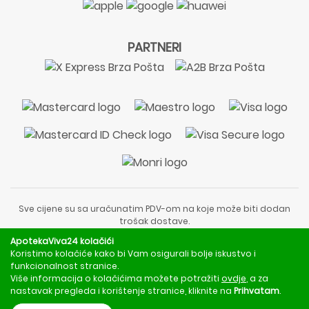
PARTNERI
Sve cijene su sa uračunatim PDV-om na koje može biti dodan
trošak dostave.
Sadržaj stranice je informativnog karaktera i nije zamjena za
ApotekaViva24 kolačići
liječnički pregled ili savjet farmaceuta.
Koristimo kolačiće kako bi Vam osigurali bolje iskustvo i
Za obavijesti o mjerama opreza, rizicima i nuspojavama
funkcionalnost stranice.
obratite se svom liječniku ili farmaceutu.
Više informacija o kolačićima možete potražiti
ovdje
, a za
nastavak pregleda i korištenje stranice, kliknite na
Prihvatam
.
Copyright © 2020 - 2026 | ApotekaViva24 | Sva prava zadržava