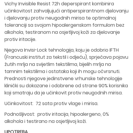
Vichy Invisible Resist 72h deperspirant kombinira
učinkovitost zahvaljujući antiperspirantnom djelovanju
i djelovanju protiv neugodnih mirisa te optimalnoj
toleranciji sa svojom hipoalergenskom formulom bez
alkohola, testiranom na osjetljivoj koži za djelovanje
protiv iritacije.
Njegova Invisi-Lock tehnologija, koju je odobrio IFTH
(Francuski institut za tekstil i odjeću), sprječava pojavu
žutih mrlja na svijetlim tekstilima, bijelih mrlja na
tamnim tekstilima i ostataka koji ih mogu očvrsnuti.
Prednosti njegove jedinstvene vrhunske tehnologije
klinički su dokazane i odobrene od strane 90% korisnika
koji smatraju da je učinkovit protiv neugodnih mirisa.
Učinkovitost: 72 sata protiv vlage i mirisa.
Podnošljivost: protiv iritacija, hipoalergeno, 0%
alkohola i testirano na osjetljivoj koži.
UPOTREBA