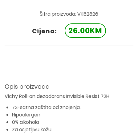
Šifra proizvoda: VK62826
26.00KM
Cijena:
Opis proizvoda
Vichy Roll-on dezodorans Invisible Resist 72H
72-satna zaštita od znojenja.
Hipoalergen
0% alkohola
Za osjetljivu kožu