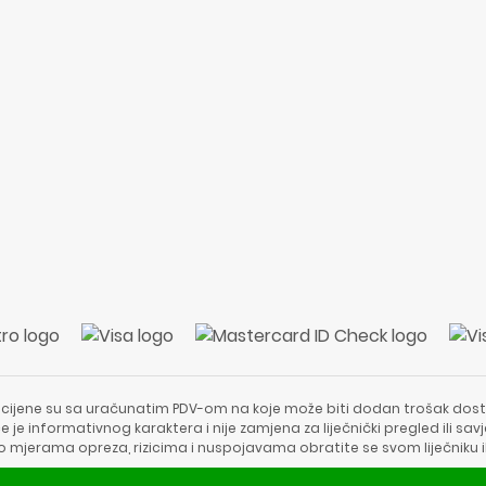
 cijene su sa uračunatim PDV-om na koje može biti dodan trošak dost
e je informativnog karaktera i nije zamjena za liječnički pregled ili sa
 o mjerama opreza, rizicima i nuspojavama obratite se svom liječniku i