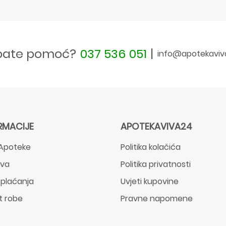
bate pomoć?
037 536 051
|
info@apotekaviv
RMACIJE
APOTEKAVIVA24
Apoteke
Politika kolačića
ava
Politika privatnosti
 plaćanja
Uvjeti kupovine
t robe
Pravne napomene