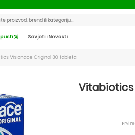
pusti
Savjeti i Novosti
tics Visionace Original 30 tableta
Vitabiotics
Prvi r