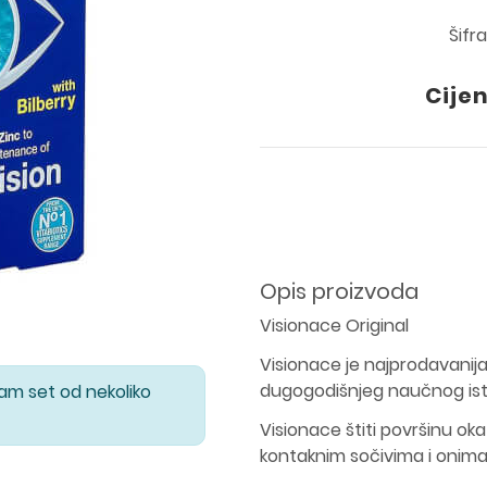
Šifr
Cije
Opis proizvoda
Visionace Original
Visionace je najprodavanija f
dugogodišnjeg naučnog ist
Vam set od nekoliko
Visionace štiti površinu o
kontaknim sočivima i onim