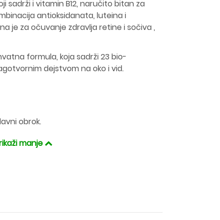
i sadrži i vitamin B12, naručito bitan za
binacija antioksidanata, luteina i
a je za očuvanje zdravlja retine i sočiva ,
vatna formula, koja sadrži 23 bio-
gotvornim dejstvom na oko i vid.
avni obrok.
rikaži manje