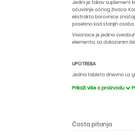
Jedini je takav suplement koj
očuvanje očnog živaca. Kom
ekstrakta borovnice značajn
posebno kod starijih osoba.
Visionace je
jedina sveobuh
elementa, sa dokazanim bla
UPOTREBA
Jedna tableta dnevno uz gl
Prikaži više o proizvodu
P
Česta pitanja