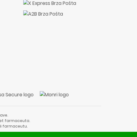
ave.
vjet farmaceuta.
li farmaceutu.