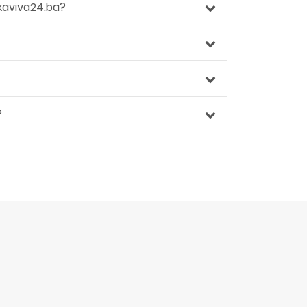
kaviva24.ba?
?