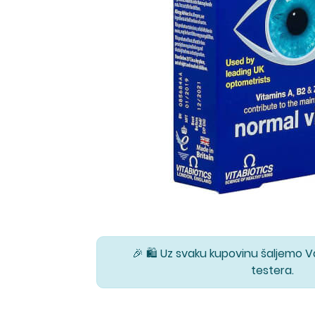
🎉 🛍️ Uz svaku kupovinu šaljemo 
testera.