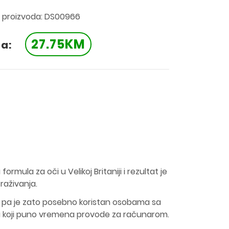
a proizvoda: DS00966
27.75KM
na:
ormula za oči u Velikoj Britaniji i rezultat je
raživanja.
ka pa je zato posebno koristan osobama sa
a koji puno vremena provode za računarom.