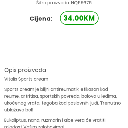
Šifra proizvoda: NQ55676
34.00KM
Cijena:
Opis proizvoda
Vitalis Sports cream
Sports cream je biljni antireumatik, efikasan kod
reume, artritisa, sportskih povreda, bolova u leđima,
ukočenog vrata, tegoba kod poslovnih ljudi. Trenutno
ublažava bol!
Eukaliptus, nana, ruzmarin i aloe vera će vratiti
mladost Vašim zglobovima!