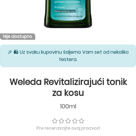
Nije dostupno
🎉 🛍️ Uz svaku kupovinu šaljemo Vam set od nekoliko
testera.
Weleda Revitalizirajući tonik
za kosu
100ml
Prvi recenzirajte ovaj proizvod