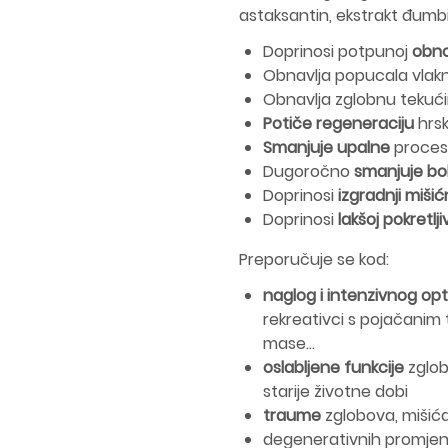
astaksantin, ekstrakt đumbi
Doprinosi potpunoj
obno
Obnavlja popucala vlakn
Obnavlja zglobnu tekuć
Potiče regeneraciju
hrs
Smanjuje upalne
proces
Dugoročno
smanjuje bo
Doprinosi
izgradnji mišić
Doprinosi
lakšoj pokretlji
Preporučuje se kod:
naglog i intenzivnog op
rekreativci s pojačanim
mase…
oslabljene funkcije
zglob
starije životne dobi
traume
zglobova, mišića
degenerativnih promjena 