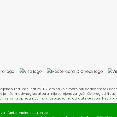
 cijene su sa uračunatim PDV-om na koje može biti dodan trošak dost
e je informativnog karaktera i nije zamjena za liječnički pregled ili sa
 o mjerama opreza, rizicima i nuspojavama obratite se svom liječniku i
Copyright © 2020 - 2026 | ApotekaViva24 | Sva prava zadržava
tvo i funkcionalnost stranice.