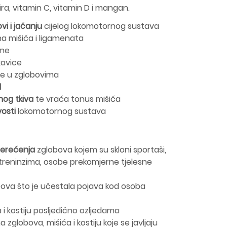
ra, vitamin C, vitamin D i mangan.
vi i jačanju
cijelog lokomotornog sustava
a mišića i ligamenata
ine
kavice
e u zglobovima
l
nog tkiva
te vraća tonus mišića
vosti
lokomotornog sustava
terećenja
zglobova kojem su skloni sportaši,
 treninzima, osobe prekomjerne tjelesne
ova što je učestala pojava kod osoba
 i kostiju posljedično ozljedama
zglobova, mišića i kostiju koje se javljaju