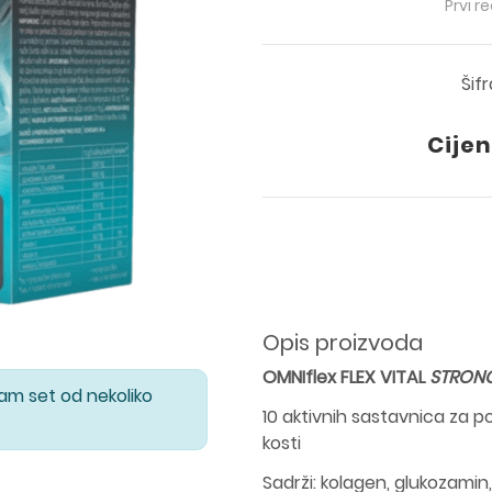
Prvi r
Šif
Cijen
Opis proizvoda
OMNIflex FLEX VITAL
STRON
Vam set od nekoliko
10 aktivnih sastavnica za
po
kosti
Sadrži: kolagen, glukozamin,