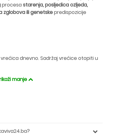
g
procesa
starenja, posljedica ozljeda,
 zglobova ili genetske
predispozicije
vrećica dnevno. Sadržaj vrećice otopiti u
rikaži manje
kaviva24.ba?