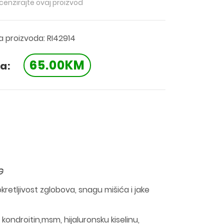
ecenzirajte ovaj proizvod
ra proizvoda: RI42914
65.00KM
a:
G
kretljivost zglobova, snagu mišića i jake
 kondroitin,msm, hijaluronsku kiselinu,