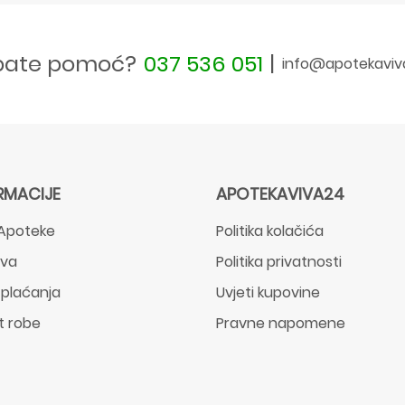
bate pomoć?
037 536 051
|
info@apotekaviv
RMACIJE
APOTEKAVIVA24
Apoteke
Politika kolačića
ava
Politika privatnosti
 plaćanja
Uvjeti kupovine
t robe
Pravne napomene