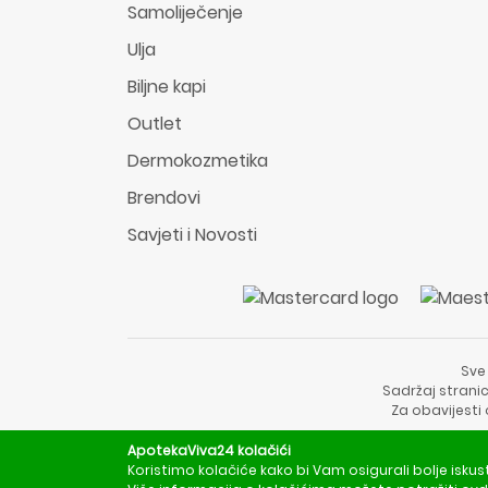
Samoliječenje
Ulja
Biljne kapi
Outlet
Dermokozmetika
Brendovi
Savjeti i Novosti
Sve
Sadržaj stranic
Za obavijesti
ApotekaViva24 kolačići
Koristimo kolačiće kako bi Vam osigurali bolje iskus