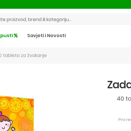
pusti
Savjeti i Novosti
0 tableta za žvakanje
Zada
40 t
Prvi r