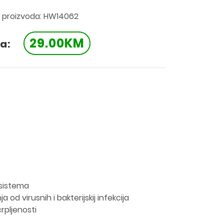
a proizvoda: HW14062
29.00KM
a:
 sistema
 od virusnih i bakterijskij infekcija
rpljenosti