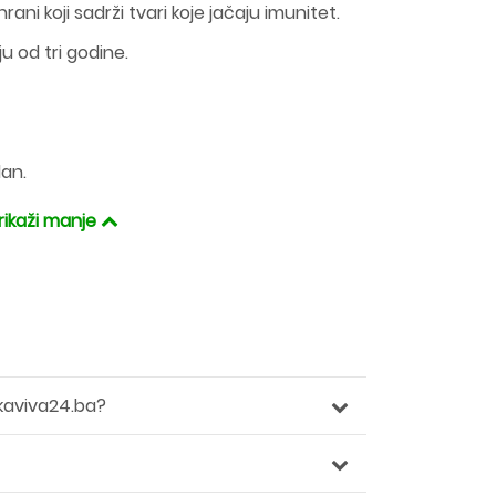
ani koji sadrži tvari koje jačaju imunitet.
ju od tri godine.
dan.
rikaži manje
kaviva24.ba?