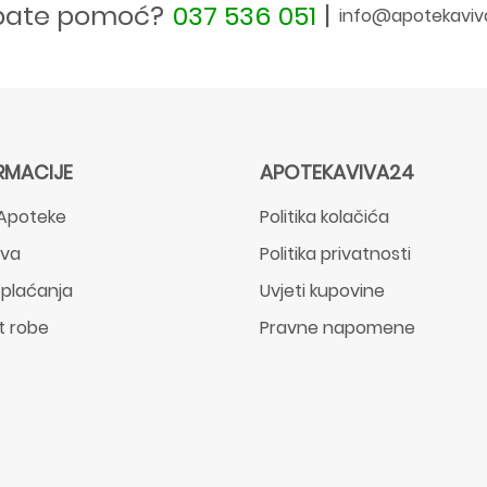
bate pomoć?
037 536 051
|
info@apotekaviv
RMACIJE
APOTEKAVIVA24
Apoteke
Politika kolačića
ava
Politika privatnosti
 plaćanja
Uvjeti kupovine
t robe
Pravne napomene