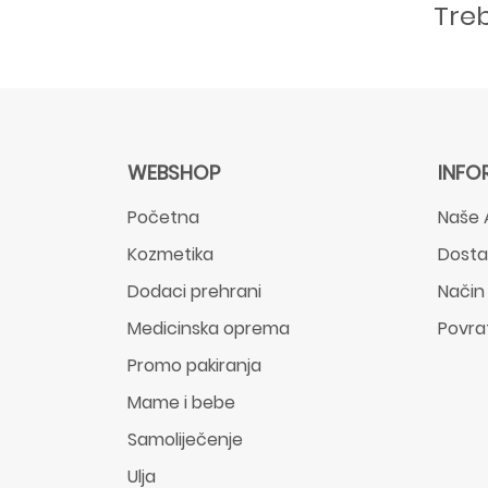
Tre
WEBSHOP
INFO
Početna
Naše 
Kozmetika
Dost
Dodaci prehrani
Način
Medicinska oprema
Povra
Promo pakiranja
Mame i bebe
Samoliječenje
Ulja