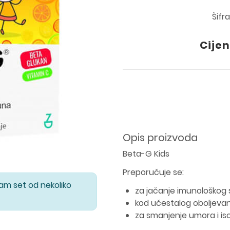
Šifr
Cijen
Opis proizvoda
Beta-G Kids
Preporučuje se:
Vam set od nekoliko
za jačanje imunološkog
kod učestalog oboljevanja
za smanjenje umora i isc