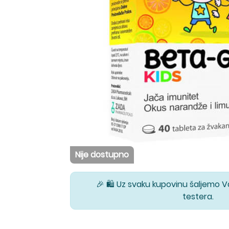
Nije dostupno
🎉 🛍️ Uz svaku kupovinu šaljemo 
testera.