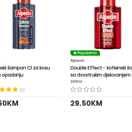
Popularno
n
Alpecin
nski šampon C1 za kosu
Double Effect - kofeinski 
u opadanju
sa dvostrukim djelovanjem
200ml
(1)
.50KM
29.50KM