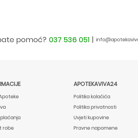
bate pomoć?
037 536 051
|
info@apotekaviv
RMACIJE
APOTEKAVIVA24
Apoteke
Politika kolačića
ava
Politika privatnosti
 plaćanja
Uvjeti kupovine
t robe
Pravne napomene