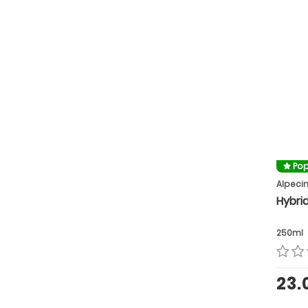
Pop
Alpeci
Hybri
250ml
23