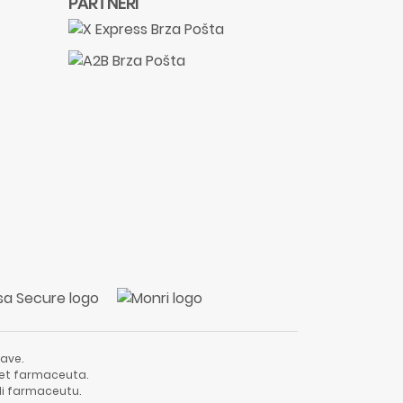
PARTNERI
ave.
vjet farmaceuta.
li farmaceutu.