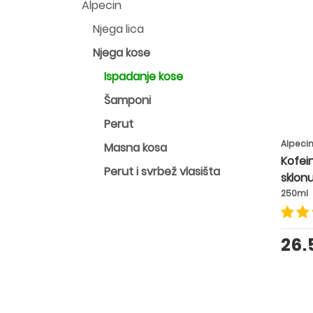
Alpecin
Njega lica
Njega kose
Ispadanje kose
Šamponi
Perut
Alpeci
Masna kosa
Kofei
Perut i svrbež vlasišta
sklon
250ml
26