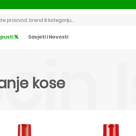
pusti
Savjeti i Novosti
cin 
anje kose