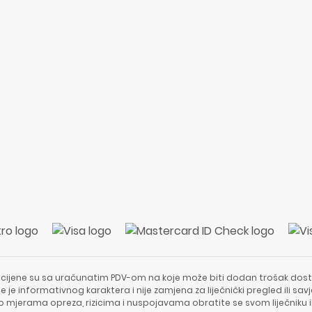
 cijene su sa uračunatim PDV-om na koje može biti dodan trošak dost
e je informativnog karaktera i nije zamjena za liječnički pregled ili sa
 o mjerama opreza, rizicima i nuspojavama obratite se svom liječniku i