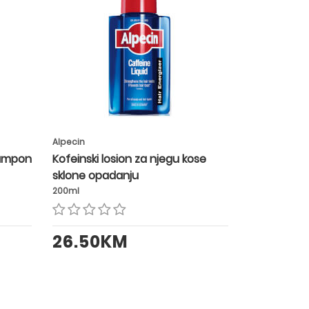
Alpecin
šampon
Kofeinski losion za njegu kose
sklone opadanju
200ml
26.50KM