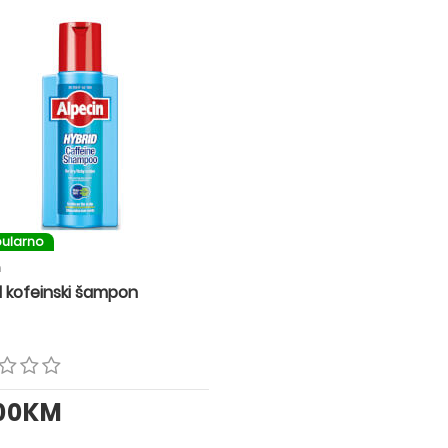
ularno
n
d kofeinski šampon
.00KM