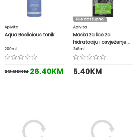
Nije dostupno
Apivita
Apivita
Aqua Beelicious tonik
Maska za lice za
hidrataciju i osvježenje s
Aloe verom
200ml
2x8ml
26.40KM
5.40KM
33.00KM