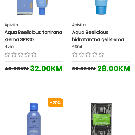
Apivita
Apivita
Aqua Beelicious tonirana
Aqua Beelicious
krema SPF30
hidratantna gel krema
lagane teksture
40ml
40ml
32.00KM
28.00KM
40.00KM
35.00KM
-20%