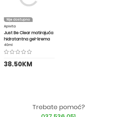
Nije dostupno
Apivita
Just Be Clear matirajuća
hidratantna gel-krema
40ml
38.50KM
Trebate pomoć?
037 536 051