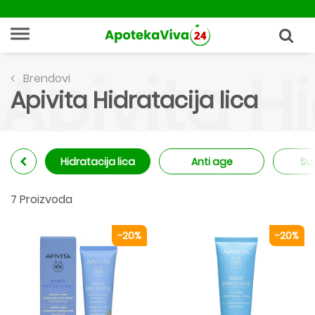
Apivita Hi
Brendovi
Apivita Hidratacija lica
Hidratacija lica
Anti age
Su
7 Proizvoda
-20%
-20%