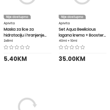
Nije dostupno
Nije dostupno
Apivita
Apivita
Maska za lice za
Set Aqua Beelicious
hidrataciju i hranjenje
lagana krema + Booster
kože s medom
GRATIS
2x8ml
40ml + 10ml
5.40KM
35.00KM