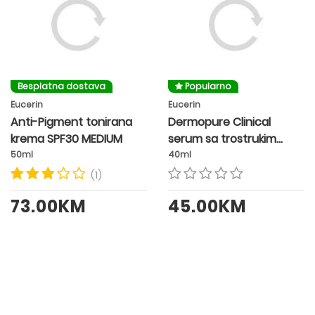
Besplatna dostava
Popularno
Eucerin
Eucerin
Anti-Pigment tonirana
Dermopure Clinical
krema SPF30 MEDIUM
serum sa trostrukim
djelovanjem
50ml
40ml
(1)
73.00KM
45.00KM