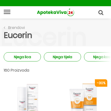
Eucerin
Brendovi
Eucerin
Njega lica
Njega tijela
Njega kos
160 Proizvoda
-30%