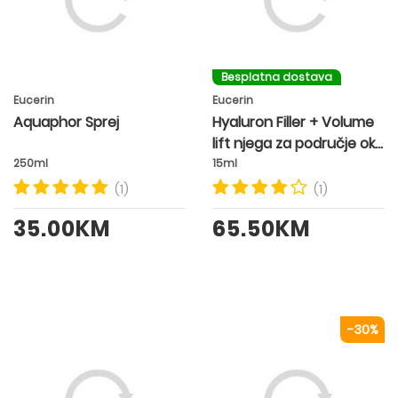
Besplatna dostava
Eucerin
Eucerin
Aquaphor Sprej
Hyaluron Filler + Volume
lift njega za područje oko
očiju
250ml
15ml
(1)
(1)
35.00KM
65.50KM
-30%