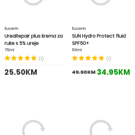
Eucerin
Eucerin
UreaRepair plus krema za
SUN Hydro Protect fluid
ruke s 5% ureje
SPF50+
75ml
50ml
(1)
(1)
25.50KM
34.95KM
49.90KM