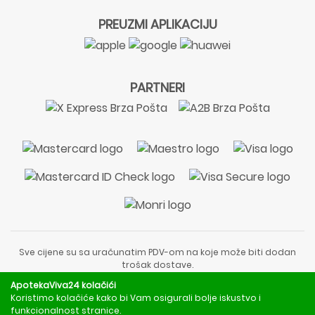
PREUZMI APLIKACIJU
PARTNERI
Sve cijene su sa uračunatim PDV-om na koje može biti dodan
trošak dostave.
Sadržaj stranice je informativnog karaktera i nije zamjena za
ApotekaViva24 kolačići
liječnički pregled ili savjet farmaceuta.
Koristimo kolačiće kako bi Vam osigurali bolje iskustvo i
Za obavijesti o mjerama opreza, rizicima i nuspojavama
funkcionalnost stranice.