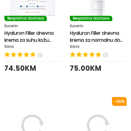
Besplatna dostava
Besplatna dostava
Eucerin
Eucerin
Hyaluron Filler dnevna
Hyaluron Filler dnevna
krema za suhu kožu
krema za normalnu do
SPF15
mješovitu kožu lica SPF15
50ml
50ml
(1)
(1)
74.50KM
75.00KM
-30%