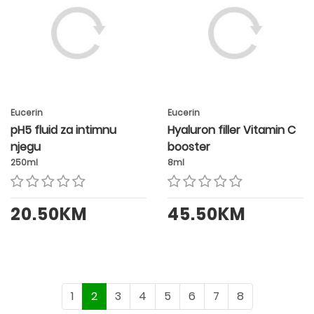
Eucerin
Eucerin
pH5 fluid za intimnu
Hyaluron filler Vitamin C
njegu
booster
250ml
8ml
20.50KM
45.50KM
1
2
3
4
5
6
7
8