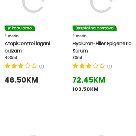
Popularno
Besplatna dostava
Eucerin
Eucerin
AtopiControl lagani
Hyaluron-Filler Epigenetic
balzam
Serum
400ml
30ml
(1)
(1)
46.50KM
72.45KM
103.50KM