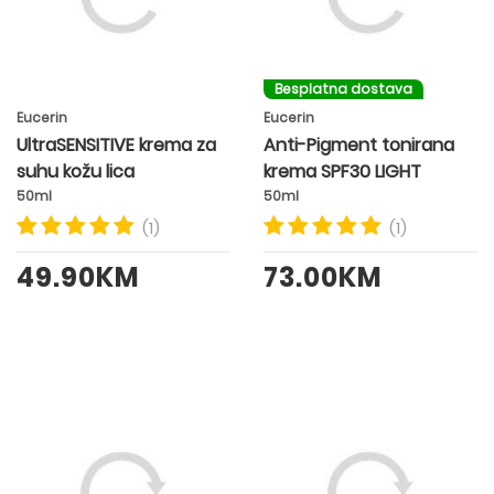
Besplatna dostava
Eucerin
Eucerin
UltraSENSITIVE krema za
Anti-Pigment tonirana
suhu kožu lica
krema SPF30 LIGHT
50ml
50ml
(1)
(1)
49.90KM
73.00KM