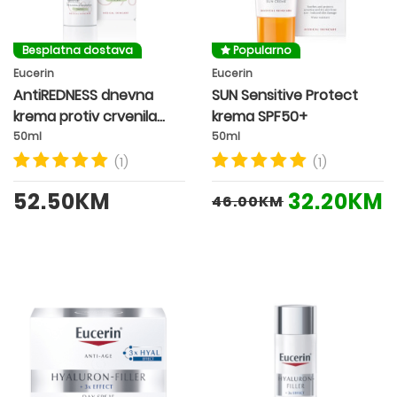
Besplatna dostava
Popularno
Eucerin
Eucerin
AntiREDNESS dnevna
SUN Sensitive Protect
krema protiv crvenila
krema SPF50+
kože SPF25
50ml
50ml
(1)
(1)
52.50KM
32.20KM
46.00KM