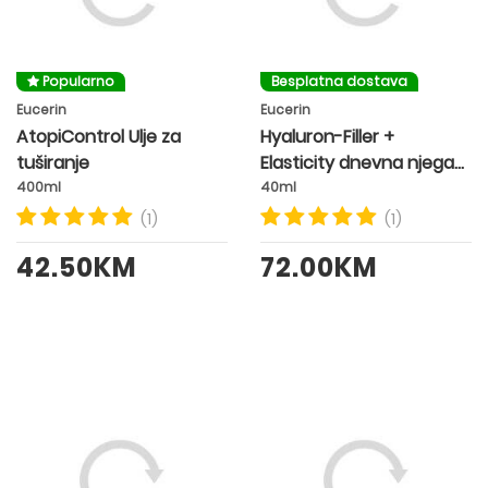
Popularno
Besplatna dostava
Eucerin
Eucerin
AtopiControl Ulje za
Hyaluron-Filler +
tuširanje
Elasticity dnevna njega
SPF15
400ml
40ml
(1)
(1)
42.50KM
72.00KM