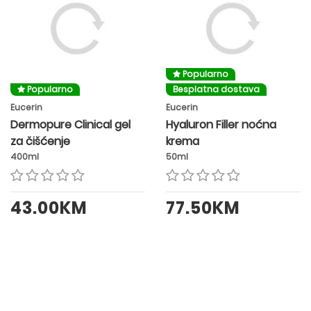
Popularno
Popularno
Besplatna dostava
Eucerin
Eucerin
Dermopure Clinical gel
Hyaluron Filler noćna
za čišćenje
krema
400ml
50ml
43.00KM
77.50KM