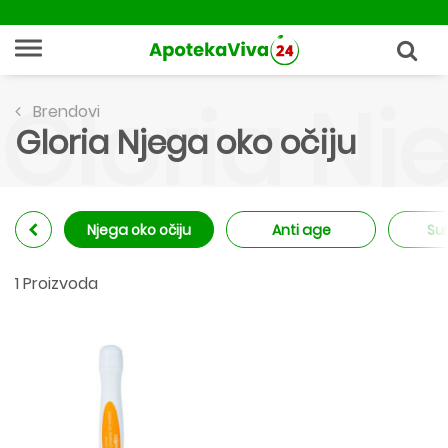
Gloria Nj
Brendovi
Gloria Njega oko očiju
Njega oko očiju
Anti age
Su
1 Proizvoda