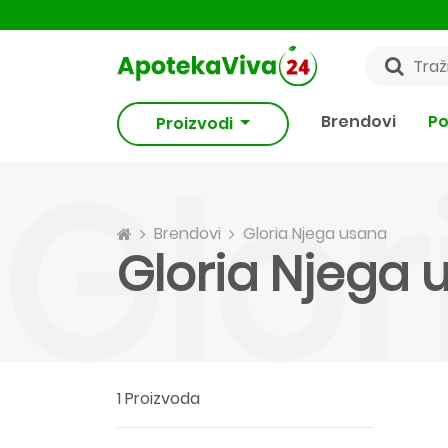
Brendovi
Po
Proizvodi
Glor
Brendovi
Gloria Njega usana
Gloria Njega 
1 Proizvoda