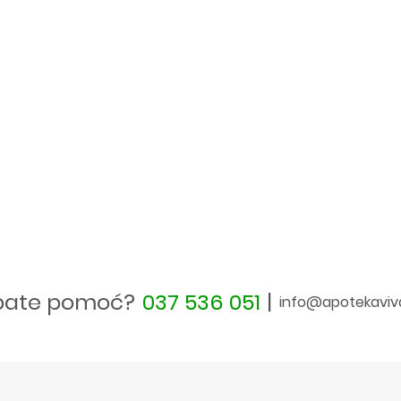
bate pomoć?
037 536 051
|
info@apotekaviv