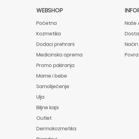
WEBSHOP
INFO
Početna
Naše 
Kozmetika
Dost
Dodaci prehrani
Način
Medicinska oprema
Povra
Promo pakiranja
Mame i bebe
Samoliječenje
Ulja
Biljne kapi
Outlet
Dermokozmetika