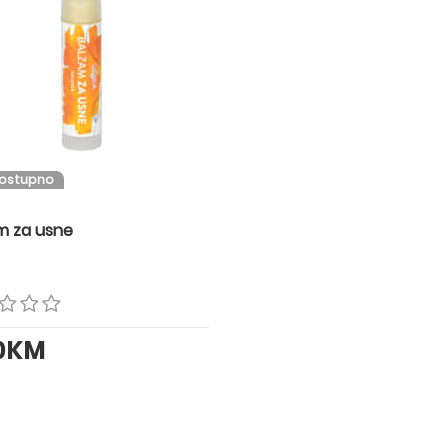
dostupno
m za usne
00KM