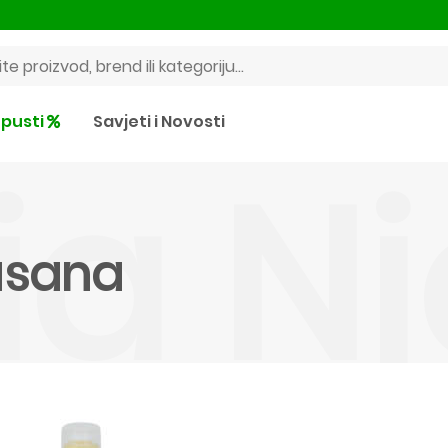
pusti
Savjeti i Novosti
ia N
usana