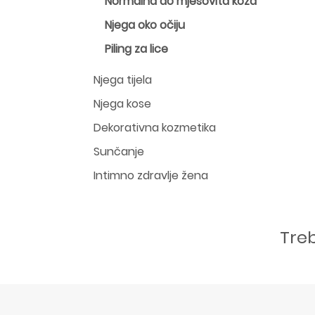
Normalna do mješovita koža
Njega oko očiju
Piling za lice
Njega tijela
Njega kose
Dekorativna kozmetika
Sunčanje
Intimno zdravlje žena
Tre