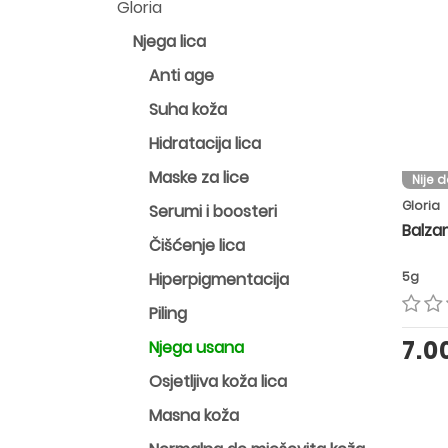
Gloria
Njega lica
Anti age
Suha koža
Hidratacija lica
Maske za lice
Nije 
Gloria
Serumi i boosteri
Balza
Čišćenje lica
Hiperpigmentacija
5g
Piling
7.
Njega usana
Osjetljiva koža lica
Masna koža