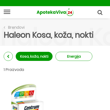
Haleon Ko
Brendovi
Haleon Kosa, koža, nokti
Kosa, koža, nokti
Energija
1 Proizvoda